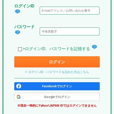
ログインID
ログ
イン
パスワード
IDと
パス
は？
ワー
(パ
チ
ド
>ログインID、パスワードを記憶する
プ
ェ
は？
リ)
ログイン
ッ
(パ
ク
プ
ログインID・パスワードを忘れた方はこちら
ボ
リ)
ッ
Facebookでログイン
ク
Googleでログイン
ス
※現在一時的にYahoo!JAPAN IDではログインできません
(パ