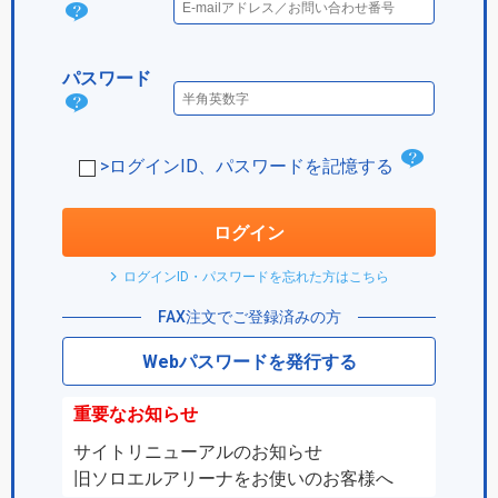
ログ
イン
パスワード
IDと
パス
は？
ワー
チ
>ログインID、パスワードを記憶する
ド
ェ
は？
ッ
ログイン
ク
ログインID・パスワードを忘れた方はこちら
ボ
FAX注文でご登録済みの方
ッ
Webパスワードを発行する
ク
ス
重要なお知らせ
サイトリニューアルのお知らせ
旧ソロエルアリーナをお使いのお客様へ