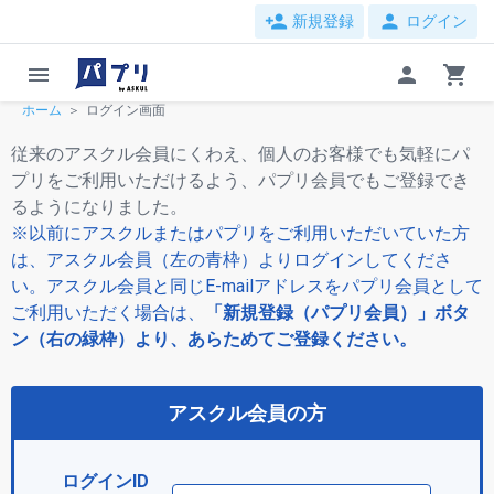
person_add
person
新規登録
ログイン
menu
person
shopping_cart
ホーム
ログイン画面
従来のアスクル会員にくわえ、個人のお客様でも気軽にパ
プリをご利用いただけるよう、パプリ会員でもご登録でき
るようになりました。
※以前にアスクルまたはパプリをご利用いただいていた方
は、アスクル会員（左の青枠）よりログインしてくださ
い。アスクル会員と同じE-mailアドレスをパプリ会員として
ご利用いただく場合は、
「新規登録（パプリ会員）」ボタ
ン（右の緑枠）より、あらためてご登録ください。
アスクル会員の方
ログインID