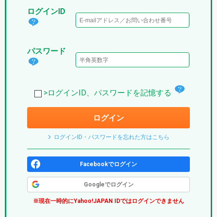
ログインID
ログ
イン
パスワード
IDと
パス
は？
ワー
(パ
チ
ド
>ログインID、パスワードを記憶する
プ
ェ
は？
リ)
ログイン
ッ
(パ
ク
プ
ログインID・パスワードを忘れた方はこちら
ボ
リ)
ッ
Facebookでログイン
ク
Googleでログイン
ス
※現在一時的にYahoo!JAPAN IDではログインできません
(パ