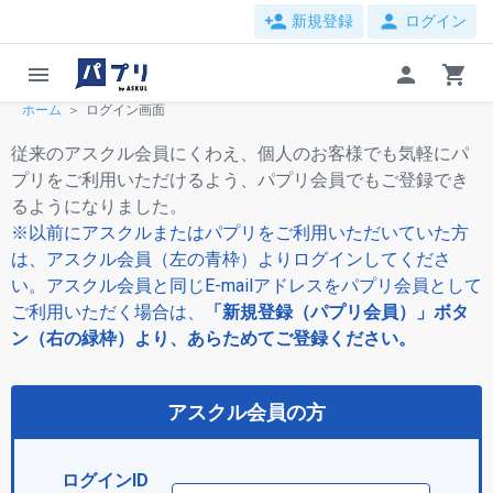
person_add
person
新規登録
ログイン
menu
person
shopping_cart
ホーム
ログイン画面
従来のアスクル会員にくわえ、個人のお客様でも気軽にパ
プリをご利用いただけるよう、パプリ会員でもご登録でき
るようになりました。
※以前にアスクルまたはパプリをご利用いただいていた方
は、アスクル会員（左の青枠）よりログインしてくださ
い。アスクル会員と同じE-mailアドレスをパプリ会員として
ご利用いただく場合は、
「新規登録（パプリ会員）」ボタ
ン（右の緑枠）より、あらためてご登録ください。
アスクル会員の方
ログインID