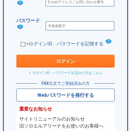
ログ
イン
パスワード
IDと
パス
は？
ワー
チ
>ログインID、パスワードを記憶する
ド
ェ
は？
ッ
ログイン
ク
ログインID・パスワードを忘れた方はこちら
ボ
FAX注文でご登録済みの方
ッ
Webパスワードを発行する
ク
ス
重要なお知らせ
サイトリニューアルのお知らせ
旧ソロエルアリーナをお使いのお客様へ