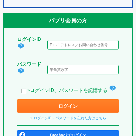
パプリ会員の方
ログインID
ログ
イン
パスワード
IDと
パス
は？
ワー
(パ
チ
ド
>ログインID、パスワードを記憶する
プ
ェ
は？
リ)
ログイン
ッ
(パ
ク
プ
ログインID・パスワードを忘れた方はこちら
ボ
リ)
ッ
Facebookでログイン