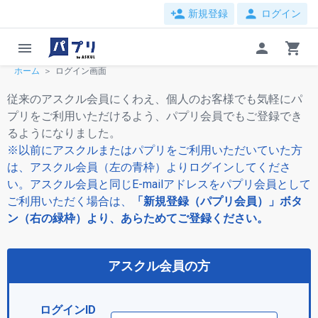
person_add
person
新規登録
ログイン
menu
person
shopping_cart
ホーム
ログイン画面
従来のアスクル会員にくわえ、個人のお客様でも気軽にパ
プリをご利用いただけるよう、パプリ会員でもご登録でき
るようになりました。
※以前にアスクルまたはパプリをご利用いただいていた方
は、アスクル会員（左の青枠）よりログインしてくださ
い。アスクル会員と同じE-mailアドレスをパプリ会員として
ご利用いただく場合は、
「新規登録（パプリ会員）」ボタ
ン（右の緑枠）より、あらためてご登録ください。
アスクル会員の方
ログインID