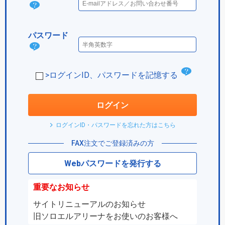
ログ
イン
パスワード
IDと
パス
は？
ワー
チ
>ログインID、パスワードを記憶する
ド
ェ
は？
ッ
ログイン
ク
ログインID・パスワードを忘れた方はこちら
ボ
FAX注文でご登録済みの方
ッ
Webパスワードを発行する
ク
ス
重要なお知らせ
サイトリニューアルのお知らせ
旧ソロエルアリーナをお使いのお客様へ