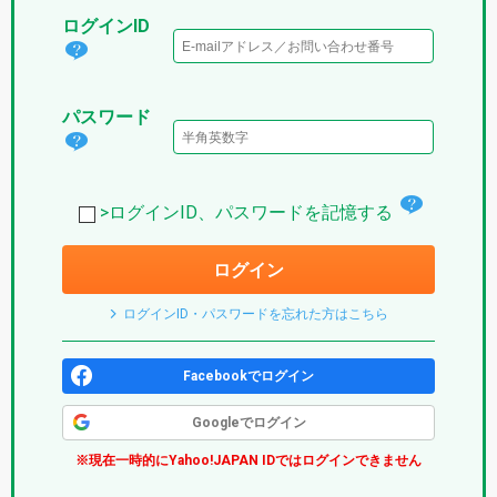
ログインID
ログ
イン
パスワード
IDと
パス
は？
ワー
(パ
チ
ド
>ログインID、パスワードを記憶する
プ
ェ
は？
リ)
ログイン
ッ
(パ
ク
プ
ログインID・パスワードを忘れた方はこちら
ボ
リ)
ッ
Facebookでログイン
ク
Googleでログイン
ス
※現在一時的にYahoo!JAPAN IDではログインできません
(パ