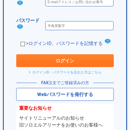
ログ
イン
パスワード
IDと
パス
は？
ワー
チ
>ログインID、パスワードを記憶する
ド
ェ
は？
ッ
ログイン
ク
ログインID・パスワードを忘れた方はこちら
ボ
FAX注文でご登録済みの方
ッ
Webパスワードを発行する
ク
ス
重要なお知らせ
サイトリニューアルのお知らせ
旧ソロエルアリーナをお使いのお客様へ