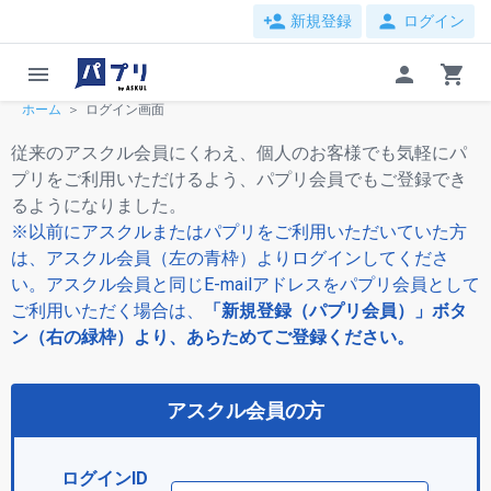
person_add
person
新規登録
ログイン
menu
person
shopping_cart
ホーム
ログイン画面
従来のアスクル会員にくわえ、個人のお客様でも気軽にパ
プリをご利用いただけるよう、パプリ会員でもご登録でき
るようになりました。
※以前にアスクルまたはパプリをご利用いただいていた方
は、アスクル会員（左の青枠）よりログインしてくださ
い。アスクル会員と同じE-mailアドレスをパプリ会員として
ご利用いただく場合は、
「新規登録（パプリ会員）」ボタ
ン（右の緑枠）より、あらためてご登録ください。
アスクル会員の方
ログインID