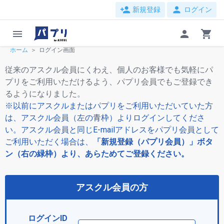
person_add
person
新規登録
ログイン
menu
person
shopping_cart
ホーム
ログイン画面
従来のアスクル会員にくわえ、個人のお客様でも気軽にパ
プリをご利用いただけるよう、パプリ会員でもご登録でき
るようになりました。
※以前にアスクルまたはパプリをご利用いただいていた方
は、アスクル会員（左の青枠）よりログインしてくださ
い。アスクル会員と同じE-mailアドレスをパプリ会員として
ご利用いただく場合は、
「新規登録（パプリ会員）」ボタ
ン（右の緑枠）より、あらためてご登録ください。
アスクル会員の方
ログインID