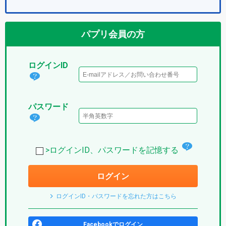
パプリ会員の方
ログインID
ログ
イン
パスワード
IDと
パス
は？
ワー
(パ
チ
ド
>ログインID、パスワードを記憶する
プ
ェ
は？
リ)
ログイン
ッ
(パ
ク
プ
ログインID・パスワードを忘れた方はこちら
ボ
リ)
ッ
Facebookでログイン