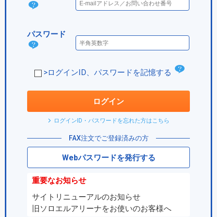
ログ
イン
パスワード
IDと
パス
は？
ワー
チ
>ログインID、パスワードを記憶する
ド
ェ
は？
ッ
ログイン
ク
ログインID・パスワードを忘れた方はこちら
ボ
FAX注文でご登録済みの方
ッ
Webパスワードを発行する
ク
ス
重要なお知らせ
サイトリニューアルのお知らせ
旧ソロエルアリーナをお使いのお客様へ