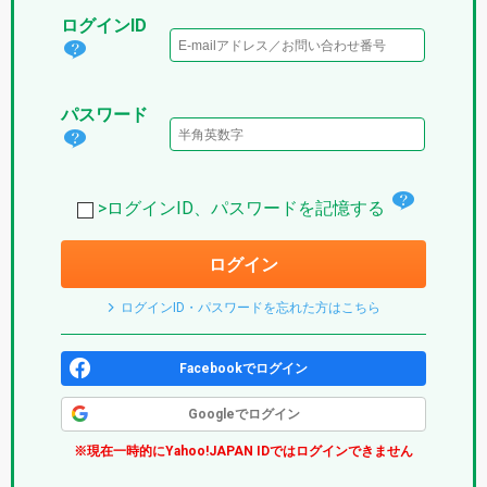
ログインID
ログ
イン
パスワード
IDと
パス
は？
ワー
(パ
チ
ド
>ログインID、パスワードを記憶する
プ
ェ
は？
リ)
ログイン
ッ
(パ
ク
プ
ログインID・パスワードを忘れた方はこちら
ボ
リ)
ッ
Facebookでログイン
ク
Googleでログイン
ス
※現在一時的にYahoo!JAPAN IDではログインできません
(パ