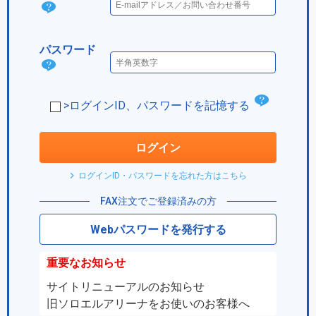
ログ
イン
パスワード
IDと
パス
は？
ワー
チ
>ログインID、パスワードを記憶する
ド
ェ
は？
ッ
ログイン
ク
ログインID・パスワードを忘れた方はこちら
ボ
FAX注文でご登録済みの方
ッ
Webパスワードを発行する
ク
ス
重要なお知らせ
サイトリニューアルのお知らせ
旧ソロエルアリーナをお使いのお客様へ