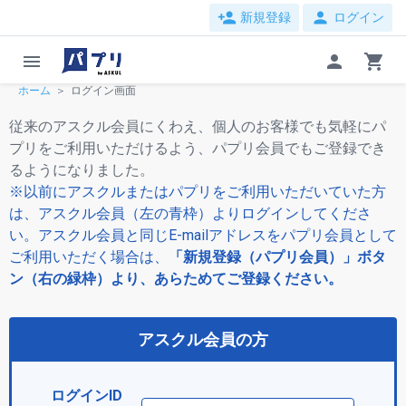
person_add
person
新規登録
ログイン
menu
person
shopping_cart
ホーム
ログイン画面
従来のアスクル会員にくわえ、個人のお客様でも気軽にパ
プリをご利用いただけるよう、パプリ会員でもご登録でき
るようになりました。
※以前にアスクルまたはパプリをご利用いただいていた方
は、アスクル会員（左の青枠）よりログインしてくださ
い。アスクル会員と同じE-mailアドレスをパプリ会員として
ご利用いただく場合は、
「新規登録（パプリ会員）」ボタ
ン（右の緑枠）より、あらためてご登録ください。
アスクル会員の方
ログインID