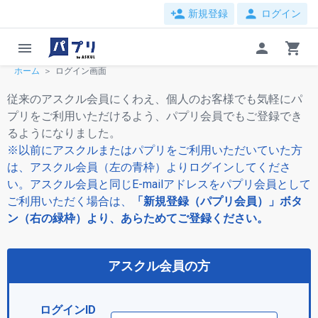
person_add
person
新規登録
ログイン
menu
person
shopping_cart
ホーム
ログイン画面
従来のアスクル会員にくわえ、個人のお客様でも気軽にパ
プリをご利用いただけるよう、パプリ会員でもご登録でき
るようになりました。
※以前にアスクルまたはパプリをご利用いただいていた方
は、アスクル会員（左の青枠）よりログインしてくださ
い。アスクル会員と同じE-mailアドレスをパプリ会員として
ご利用いただく場合は、
「新規登録（パプリ会員）」ボタ
ン（右の緑枠）より、あらためてご登録ください。
アスクル会員の方
ログインID