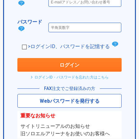
ログ
イン
パスワード
IDと
パス
は？
ワー
チ
>ログインID、パスワードを記憶する
ド
ェ
は？
ッ
ログイン
ク
ログインID・パスワードを忘れた方はこちら
ボ
FAX注文でご登録済みの方
ッ
Webパスワードを発行する
ク
ス
重要なお知らせ
サイトリニューアルのお知らせ
旧ソロエルアリーナをお使いのお客様へ