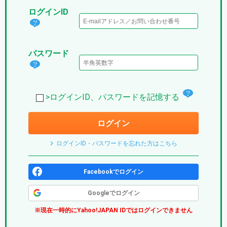
ログインID
ログ
イン
パスワード
IDと
パス
は？
ワー
(パ
チ
ド
>ログインID、パスワードを記憶する
プ
ェ
は？
リ)
ログイン
ッ
(パ
ク
プ
ログインID・パスワードを忘れた方はこちら
ボ
リ)
ッ
Facebookでログイン
ク
Googleでログイン
ス
※現在一時的にYahoo!JAPAN IDではログインできません
(パ