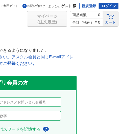
ゲスト 様
新規登録
ログイン
ご利用ガイド
お問い合わせ
ようこそ
商品点数
0
マイページ
(注文履歴)
合計（税込）
¥ 0
カート
できるようになりました。
。アスクル会員と同じE-mailアドレ
てご登録ください。
リ会員の方
、パスワードを記憶する
チ