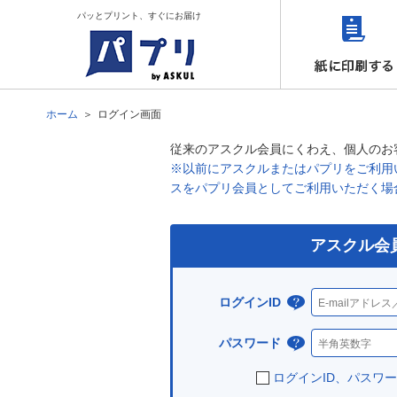
パッとプリント、すぐにお届け
ホーム
ログイン画面
従来のアスクル会員にくわえ、個人のお
※以前にアスクルまたはパプリをご利用い
スをパプリ会員としてご利用いただく場
アスクル会
ログインID
ログ
イン
パスワード
パス
IDと
ワー
ログインID、パスワ
は？