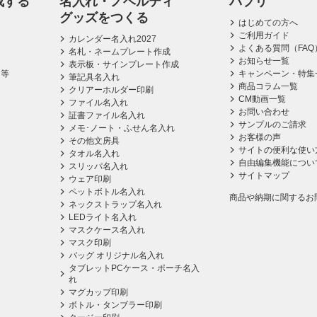
成する
名入れ・ノベルティ
パプリ
グッズをつくる
はじめての方へ
ご利用ガイド
カレンダー名入れ2027
よくある質問（FAQ
名札・ネームプレート作成
お知らせ一覧
表示板・サインプレート作成
ス等
キャンペーン・特集
筆記具名入れ
商品コラム一覧
クリアーホルダー印刷
CM動画一覧
ファイル名入れ
お問い合わせ
証書ファイル名入れ
サンプルのご請求
メモ･ノート・ふせん名入れ
お客様の声
その他文房具
サイトの便利な使い
タオル名入れ
自由編集機能につい
スリッパ名入れ
サイトマップ
ウェア印刷
ペットボトル名入れ
商品や納期に関するお
ネックストラップ名入れ
LEDライト名入れ
マスクケース名入れ
マスク印刷
バッグ オリジナル名入れ
タブレットPCケース・ポーチ名入
れ
マグカップ印刷
ボトル・タンブラー印刷