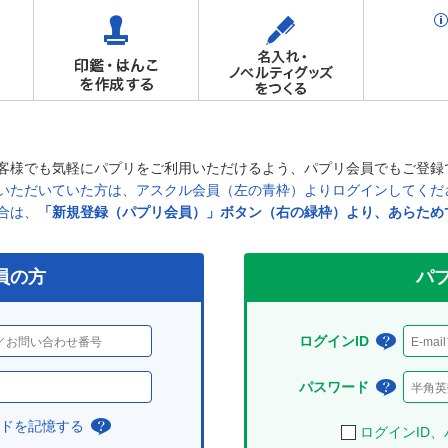
客様でも気軽にパプリをご利用いただけるよう、パプリ会員でもご登録
ただいていた方は、アスクル会員（左の青枠）よりログインしてください
合は、
「新規登録（パプリ会員）」ボタン（右の緑枠）より、あらため
員の方
パプ
ログインID
ログ
イン
パスワード
パス
IDと
ワー
ードを記憶する
チ
ログインID
は？