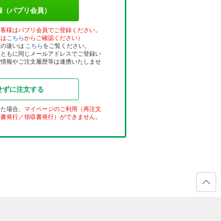
録（パプリ会員）
お客様はパプリ会員でご登録ください。
品は
こちら
からご確認ください）
員の違いは
こちら
をご覧ください。
員ともに同じメールアドレスでご登録い
員情報やご注文履歴等は連携いたしませ
せずに注文する
いた場合、
マイページのご利用（再注文
品書発行／領収書発行）ができません。
ページ
の先頭
へ戻る