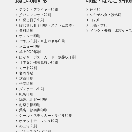
紙に印刷する
印鑑・はんこを作
チラシ・フライヤー印刷
住所印
折パンフレット印刷
シヤチハタ・浸透印
中綴じ冊子印刷
ゴム印
綴じ無し冊子印刷（スクラム製本）
印鑑・実印
資料印刷
インク・朱肉・印鑑ケー
ポスター印刷
パネル印刷・卓上パネル印刷
メニュー印刷
卓上POP印刷
はがき・ポストカード・挨拶状印刷
【季節】残暑見舞い印刷
カード印刷
名刺作成
封筒印刷
伝票印刷
ダンボール印刷
紙袋印刷
紙製ホルダー印刷
お薬手帳印刷
薬袋・診察券印刷
シール・ステッカー・ラベル印刷
ポケットティッシュ印刷
のぼり印刷
バナースタンド印刷