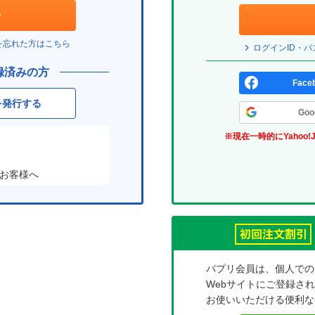
ド
ェ
ン
(パ
は？
ッ
プ
を忘れた方はこちら
ログインID・
(パ
ク
リ)
録済みの方
プ
ボ
Fac
リ)
ッ
を発行する
Go
ク
※現在一時的にYahoo!
ス
お客様へ
パプリ会員は、個人での
Webサイトにご登録さ
お使いいただける便利な