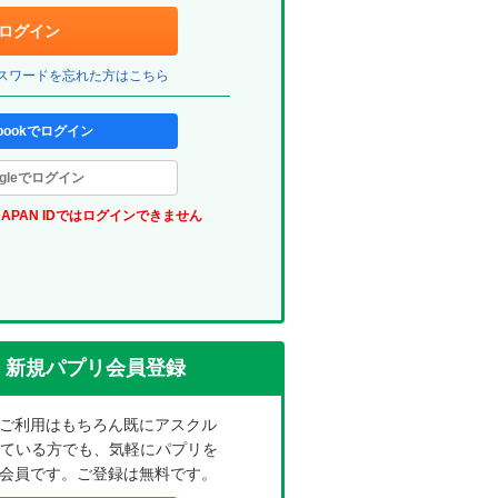
ェ
ログイン
ッ
パスワードを忘れた方はこちら
ク
ボ
ebookでログイン
ッ
ogleでログイン
ク
JAPAN IDではログインできません
ス
(パ
プ
リ)
新規パプリ会員登録
ご利用はもちろん既にアスクル
れている方でも、気軽にパプリを
会員です。ご登録は無料です。