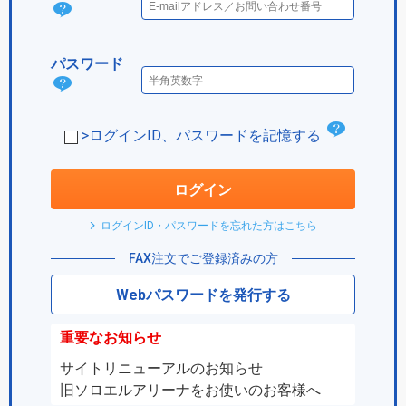
ログ
イン
パスワード
IDと
パス
は？
ワー
チ
>ログインID、パスワードを記憶する
ド
ェ
は？
ッ
ログイン
ク
ログインID・パスワードを忘れた方はこちら
ボ
FAX注文でご登録済みの方
ッ
Webパスワードを発行する
ク
ス
重要なお知らせ
サイトリニューアルのお知らせ
旧ソロエルアリーナをお使いのお客様へ