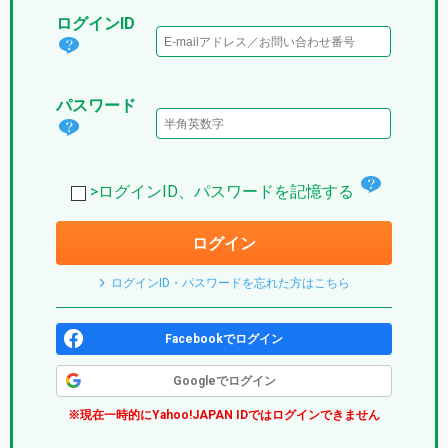
ログインID
ログ
イン
パスワード
IDと
パス
は？
ワー
(パ
チ
ド
>ログインID、パスワードを記憶する
プ
ェ
は？
リ)
ログイン
ッ
(パ
ク
プ
ログインID・パスワードを忘れた方はこちら
ボ
リ)
ッ
Facebookでログイン
ク
Googleでログイン
ス
※現在一時的にYahoo!JAPAN IDではログインできません
(パ