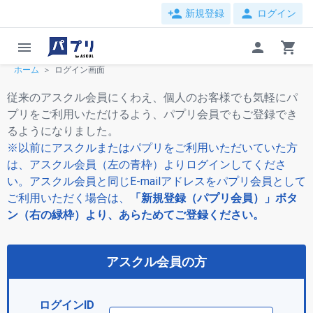
person_add
person
新規登録
ログイン
menu
person
shopping_cart
ホーム
ログイン画面
従来のアスクル会員にくわえ、個人のお客様でも気軽にパ
プリをご利用いただけるよう、パプリ会員でもご登録でき
るようになりました。
※以前にアスクルまたはパプリをご利用いただいていた方
は、アスクル会員（左の青枠）よりログインしてくださ
い。アスクル会員と同じE-mailアドレスをパプリ会員として
ご利用いただく場合は、
「新規登録（パプリ会員）」ボタ
ン（右の緑枠）より、あらためてご登録ください。
アスクル会員の方
ログインID