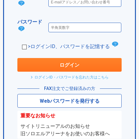
ログ
イン
パスワード
IDと
パス
は？
ワー
チ
>ログインID、パスワードを記憶する
ド
ェ
は？
ッ
ログイン
ク
ログインID・パスワードを忘れた方はこちら
ボ
FAX注文でご登録済みの方
ッ
Webパスワードを発行する
ク
ス
重要なお知らせ
サイトリニューアルのお知らせ
旧ソロエルアリーナをお使いのお客様へ