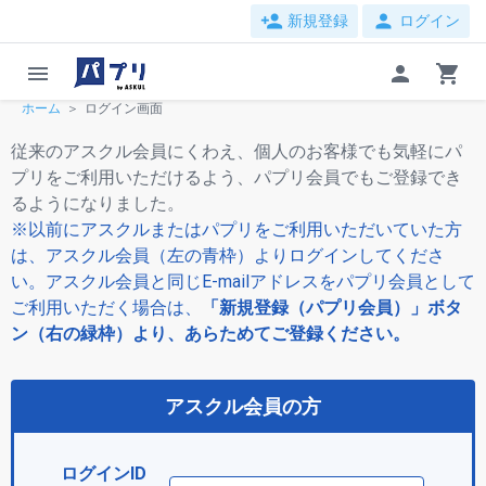
person_add
person
新規登録
ログイン
menu
person
shopping_cart
ホーム
ログイン画面
従来のアスクル会員にくわえ、個人のお客様でも気軽にパ
プリをご利用いただけるよう、パプリ会員でもご登録でき
るようになりました。
※以前にアスクルまたはパプリをご利用いただいていた方
は、アスクル会員（左の青枠）よりログインしてくださ
い。アスクル会員と同じE-mailアドレスをパプリ会員として
ご利用いただく場合は、
「新規登録（パプリ会員）」ボタ
ン（右の緑枠）より、あらためてご登録ください。
アスクル会員の方
ログインID