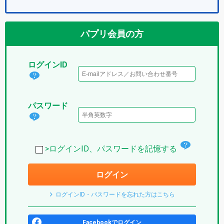
パプリ会員の方
ログインID
ログ
イン
パスワード
IDと
パス
は？
ワー
(パ
チ
ド
>ログインID、パスワードを記憶する
プ
ェ
は？
リ)
ログイン
ッ
(パ
ク
プ
ログインID・パスワードを忘れた方はこちら
ボ
リ)
ッ
Facebookでログイン