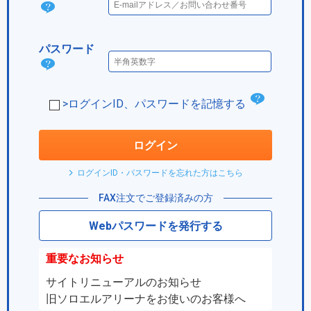
ログ
イン
パスワード
IDと
パス
は？
ワー
チ
>ログインID、パスワードを記憶する
ド
ェ
は？
ッ
ログイン
ク
ログインID・パスワードを忘れた方はこちら
ボ
FAX注文でご登録済みの方
ッ
Webパスワードを発行する
ク
ス
重要なお知らせ
サイトリニューアルのお知らせ
旧ソロエルアリーナをお使いのお客様へ