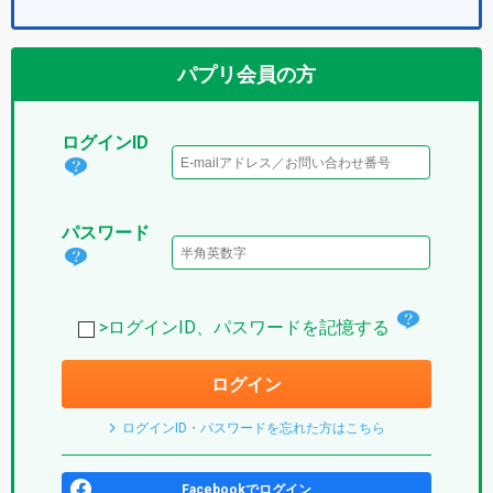
パプリ会員の方
ログインID
ログ
イン
パスワード
IDと
パス
は？
ワー
(パ
チ
ド
>ログインID、パスワードを記憶する
プ
ェ
は？
リ)
ログイン
ッ
(パ
ク
プ
ログインID・パスワードを忘れた方はこちら
ボ
リ)
ッ
Facebookでログイン