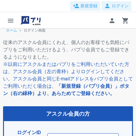
person_add
person
新規登録
ログイン
menu
person
shopping_cart
ホーム
ログイン画面
従来のアスクル会員にくわえ、個人のお客様でも気軽にパ
プリをご利用いただけるよう、パプリ会員でもご登録でき
るようになりました。
※以前にアスクルまたはパプリをご利用いただいていた方
は、アスクル会員（左の青枠）よりログインしてくださ
い。アスクル会員と同じE-mailアドレスをパプリ会員として
ご利用いただく場合は、
「新規登録（パプリ会員）」ボタ
ン（右の緑枠）より、あらためてご登録ください。
アスクル会員の方
ログインID