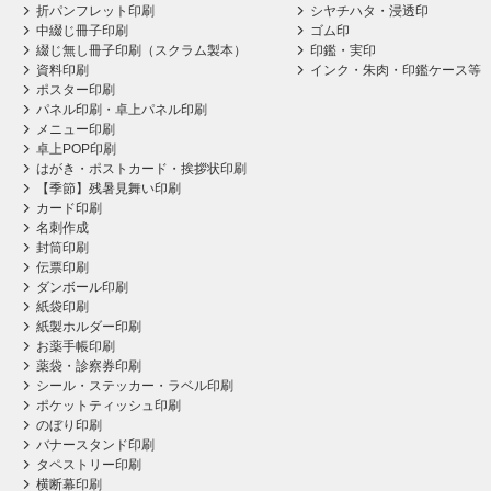
折パンフレット印刷
シヤチハタ・浸透印
中綴じ冊子印刷
ゴム印
綴じ無し冊子印刷（スクラム製本）
印鑑・実印
資料印刷
インク・朱肉・印鑑ケース等
ポスター印刷
パネル印刷・卓上パネル印刷
メニュー印刷
卓上POP印刷
はがき・ポストカード・挨拶状印刷
【季節】残暑見舞い印刷
カード印刷
名刺作成
封筒印刷
伝票印刷
ダンボール印刷
紙袋印刷
紙製ホルダー印刷
お薬手帳印刷
薬袋・診察券印刷
シール・ステッカー・ラベル印刷
ポケットティッシュ印刷
のぼり印刷
バナースタンド印刷
タペストリー印刷
横断幕印刷