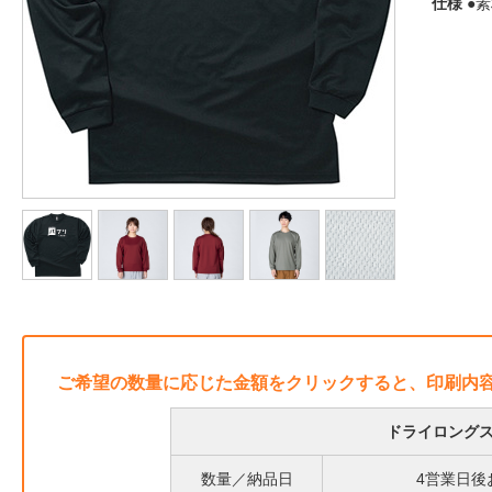
仕様
●素
ご希望の数量に応じた金額をクリックすると、印刷内
ドライロングス
数量／納品日
4営業日後