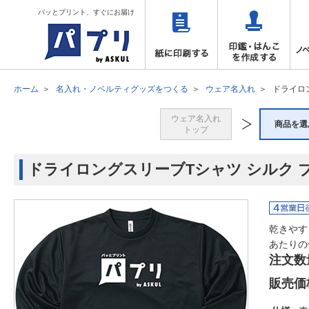
パッとプリント、すぐにお届け
ホーム
名入れ・ノベルティグッズをつくる
ウェア名入れ
ドライロ
ウェア名入れ
商品を選
トップ
ドライロングスリーブTシャツ シルク 
乾きやす
あたりの
注文数
販売価