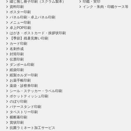
綴じ無し冊子印刷（スクラム製本）
印鑑・実印
資料印刷
インク・朱肉・印鑑ケース等
ポスター印刷
パネル印刷・卓上パネル印刷
メニュー印刷
卓上POP印刷
はがき・ポストカード・挨拶状印刷
【季節】残暑見舞い印刷
カード印刷
名刺作成
封筒印刷
伝票印刷
ダンボール印刷
紙袋印刷
紙製ホルダー印刷
お薬手帳印刷
薬袋・診察券印刷
シール・ステッカー・ラベル印刷
ポケットティッシュ印刷
のぼり印刷
バナースタンド印刷
タペストリー印刷
横断幕印刷
賞状印刷
抗菌ラミネート加工サービス