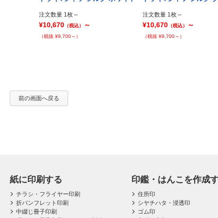
Prev
注文数量 1枚～
注文数量 1枚～
¥10,670
～
¥10,670
～
（税込）
（税込）
（税抜 ¥9,700～）
（税抜 ¥9,700～）
前の画面へ戻る
紙に印刷する
印鑑・はんこを作成
チラシ・フライヤー印刷
住所印
折パンフレット印刷
シヤチハタ・浸透印
中綴じ冊子印刷
ゴム印