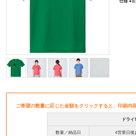
仕様
●素
ご希望の数量に応じた金額をクリックすると、印刷内
ドライ
数量／納品日
4営業日後