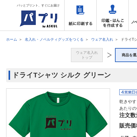
パッとプリント、すぐにお届け
ホーム
名入れ・ノベルティグッズをつくる
ウェア名入れ
ドライTシ
ウェア名入れ
商品を選
トップ
ドライTシャツ シルク グリーン
乾きやす
あたりの
注文数
販売価