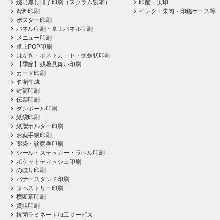
綴じ無し冊子印刷（スクラム製本）
印鑑・実印
資料印刷
インク・朱肉・印鑑ケース等
ポスター印刷
パネル印刷・卓上パネル印刷
メニュー印刷
卓上POP印刷
はがき・ポストカード・挨拶状印刷
【季節】残暑見舞い印刷
カード印刷
名刺作成
封筒印刷
伝票印刷
ダンボール印刷
紙袋印刷
紙製ホルダー印刷
お薬手帳印刷
薬袋・診察券印刷
シール・ステッカー・ラベル印刷
ポケットティッシュ印刷
のぼり印刷
バナースタンド印刷
タペストリー印刷
横断幕印刷
賞状印刷
抗菌ラミネート加工サービス