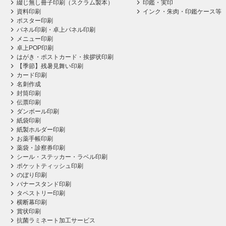
綴じ無し冊子印刷（スクラム製本）
印鑑・実印
資料印刷
インク・朱肉・印鑑ケース等
ポスター印刷
パネル印刷・卓上パネル印刷
メニュー印刷
卓上POP印刷
はがき・ポストカード・挨拶状印刷
【季節】残暑見舞い印刷
カード印刷
名刺作成
封筒印刷
伝票印刷
ダンボール印刷
紙袋印刷
紙製ホルダー印刷
お薬手帳印刷
薬袋・診察券印刷
シール・ステッカー・ラベル印刷
ポケットティッシュ印刷
のぼり印刷
バナースタンド印刷
タペストリー印刷
横断幕印刷
賞状印刷
抗菌ラミネート加工サービス