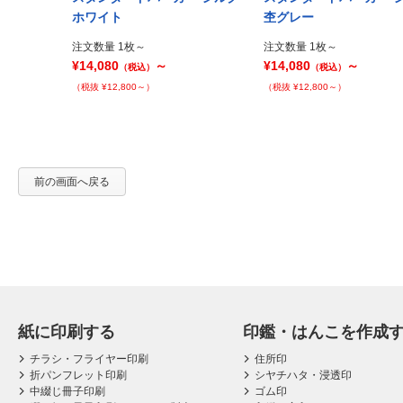
Prev
ホワイト
杢グレー
注文数量 1枚～
注文数量 1枚～
¥14,080
～
¥14,080
～
（税込）
（税込）
（税抜 ¥12,800～）
（税抜 ¥12,800～）
前の画面へ戻る
紙に印刷する
印鑑・はんこを作成
チラシ・フライヤー印刷
住所印
折パンフレット印刷
シヤチハタ・浸透印
中綴じ冊子印刷
ゴム印