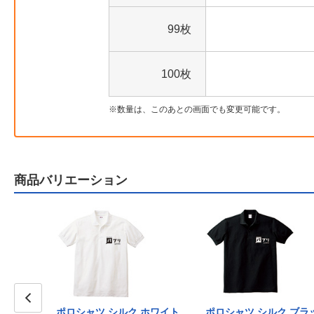
99枚
100枚
数量は、このあとの画面でも変更可能です。
商品バリエーション
 サックス
ポロシャツ シルク ホワイト
ポロシャツ シルク ブラ