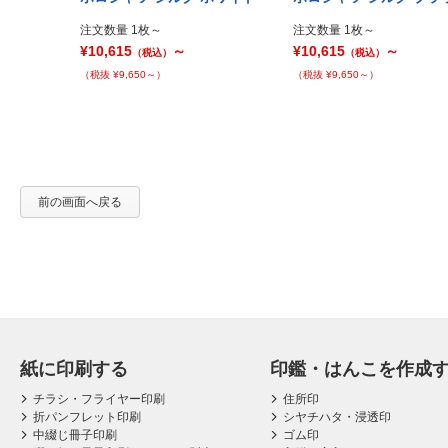
Prev
注文数量 1枚～
注文数量 1枚～
¥10,615
～
¥10,615
～
（税込）
（税込）
（税抜 ¥9,650～）
（税抜 ¥9,650～）
前の画面へ戻る
紙に印刷する
印鑑・はんこを作成
チラシ・フライヤー印刷
住所印
折パンフレット印刷
シヤチハタ・浸透印
中綴じ冊子印刷
ゴム印