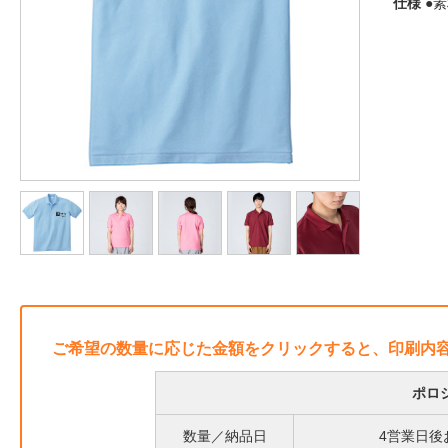
仕様
●素
ご希望の数量に応じた金額をクリックすると、印刷内
ポロ
数量／納品日
4営業日後