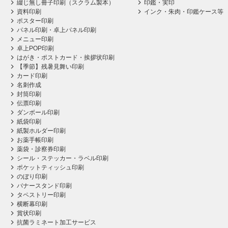
綴じ無し冊子印刷（スクラム製本）
印鑑・実印
資料印刷
インク・朱肉・印鑑ケース等
ポスター印刷
パネル印刷・卓上パネル印刷
メニュー印刷
卓上POP印刷
はがき・ポストカード・挨拶状印刷
【季節】残暑見舞い印刷
カード印刷
名刺作成
封筒印刷
伝票印刷
ダンボール印刷
紙袋印刷
紙製ホルダー印刷
お薬手帳印刷
薬袋・診察券印刷
シール・ステッカー・ラベル印刷
ポケットティッシュ印刷
のぼり印刷
バナースタンド印刷
タペストリー印刷
横断幕印刷
賞状印刷
抗菌ラミネート加工サービス