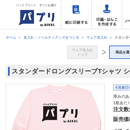
パッとプリント、すぐにお届け
ホーム
名入れ・ノベルティグッズをつくる
ウェア名入れ
スタンダ
ウェア名入れ
商品を選
トップ
スタンダードロングスリーブTシャツ シ
厚みのあ
1枚あた
注文数
販売価