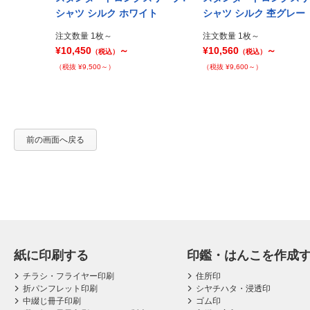
Prev
イジー
シャツ シルク ホワイト
シャツ シルク 杢グレー
注文数量 1枚～
注文数量 1枚～
¥10,450
～
¥10,560
～
（税込）
（税込）
（税抜 ¥9,500～）
（税抜 ¥9,600～）
前の画面へ戻る
紙に印刷する
印鑑・はんこを作成
チラシ・フライヤー印刷
住所印
折パンフレット印刷
シヤチハタ・浸透印
中綴じ冊子印刷
ゴム印