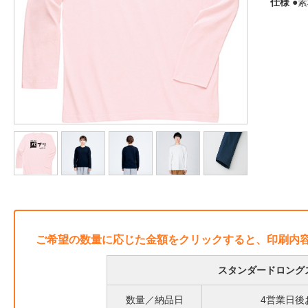
仕様
●素
ご希望の数量に応じた金額をクリックすると、印刷内
スタンダードロングス
数量／納品日
4営業日後