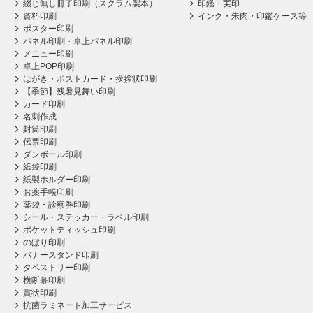
綴じ無し冊子印刷（スクラム製本）
印鑑・実印
資料印刷
インク・朱肉・印鑑ケース等
ポスター印刷
パネル印刷・卓上パネル印刷
メニュー印刷
卓上POP印刷
はがき・ポストカード・挨拶状印刷
【季節】残暑見舞い印刷
カード印刷
名刺作成
封筒印刷
伝票印刷
ダンボール印刷
紙袋印刷
紙製ホルダー印刷
お薬手帳印刷
薬袋・診察券印刷
シール・ステッカー・ラベル印刷
ポケットティッシュ印刷
のぼり印刷
バナースタンド印刷
タペストリー印刷
横断幕印刷
賞状印刷
抗菌ラミネート加工サービス