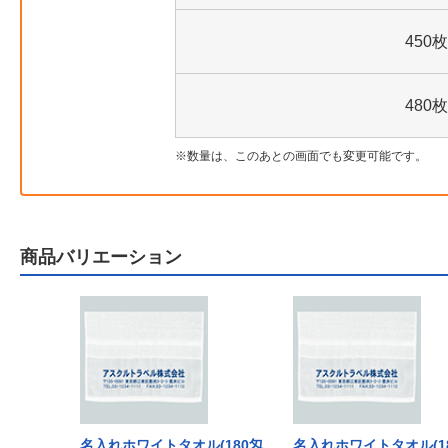
450枚
480枚
数量は、このあとの画面でも変更可能です。
商品バリエーション
ル(180匁
名入れホワイトタオル(180匁
名入れホワイトタオル(1