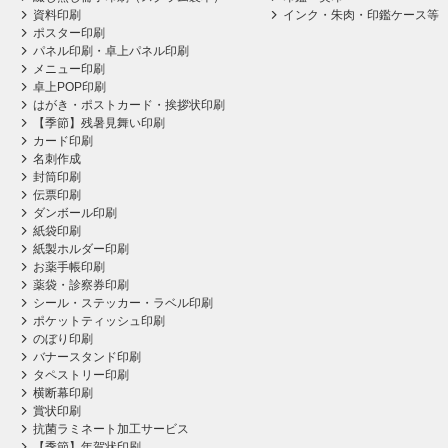
資料印刷
インク・朱肉・印鑑ケース等
ポスター印刷
パネル印刷・卓上パネル印刷
メニュー印刷
卓上POP印刷
はがき・ポストカード・挨拶状印刷
【季節】残暑見舞い印刷
カード印刷
名刺作成
封筒印刷
伝票印刷
ダンボール印刷
紙袋印刷
紙製ホルダー印刷
お薬手帳印刷
薬袋・診察券印刷
シール・ステッカー・ラベル印刷
ポケットティッシュ印刷
のぼり印刷
バナースタンド印刷
タペストリー印刷
横断幕印刷
賞状印刷
抗菌ラミネート加工サービス
【季節】年賀状印刷