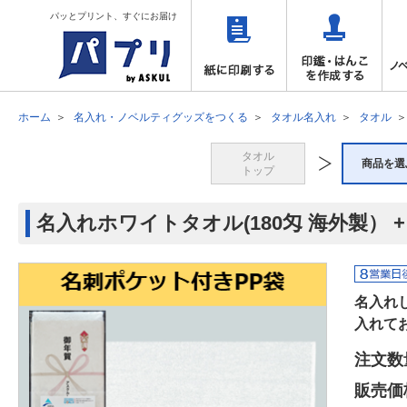
パッとプリント、すぐにお届け
ホーム
名入れ・ノベルティグッズをつくる
タオル名入れ
タオル
タオル
商品を選
トップ
名入れホワイトタオル(180匁 海外製） +
名入れ
入れて
注文数
販売価