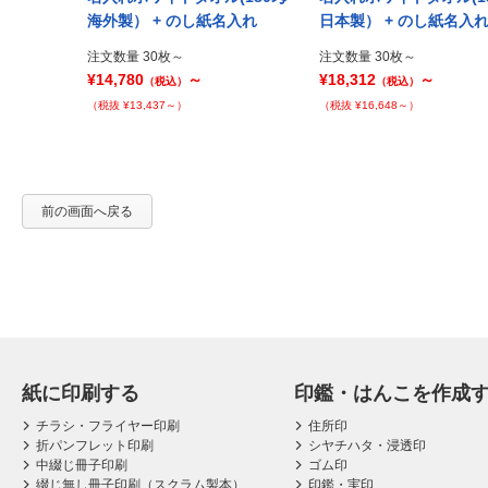
名入れ + 名刺
海外製） + のし紙名入れ
日本製） + のし紙名入
注文数量 30枚～
注文数量 30枚～
¥14,780
～
¥18,312
～
（税込）
（税込）
（税抜 ¥13,437～）
（税抜 ¥16,648～）
前の画面へ戻る
紙に印刷する
印鑑・はんこを作成
チラシ・フライヤー印刷
住所印
折パンフレット印刷
シヤチハタ・浸透印
中綴じ冊子印刷
ゴム印
綴じ無し冊子印刷（スクラム製本）
印鑑・実印