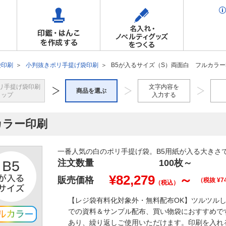
袋印刷
小判抜きポリ手提げ袋印刷
B5が入るサイズ（S）両面白 フルカラ
リ手提げ袋印刷
文字内容を
商品を選ぶ
トップ
入力する
カラー印刷
一番人気の白のポリ手提げ袋。B5用紙が入る大きさ
注文数量
100枚
～
¥
82,279
～
販売価格
（税抜 ¥
7
（税込）
【レジ袋有料化対象外・無料配布OK】ツルツル
での資料＆サンプル配布、買い物袋におすすめです。
あり、繰り返しご使用いただけます。印刷を入れ