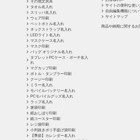
その他文房具
サイトの便利な使い
タオル名入れ
自由編集機能につい
スリッパ名入れ
サイトマップ
ウェア印刷
ペットボトル名入れ
商品や納期に関するお
ネックストラップ名入れ
LEDライト名入れ
マスクケース名入れ
マスク印刷
バッグ オリジナル名入れ
タブレットPCケース・ポーチ名入
れ
マグカップ印刷
ボトル・タンブラー印刷
クージー印刷
ミラー名入れ
モバイルバッテリー名入れ
PCモバイルグッズ名入れ
ラップ名入れ
箸袋印刷
紙おしぼり印刷
紙コースター印刷
レジ袋印刷
小判抜きポリ手提げ袋印刷
【季節】カレンダー名入れ