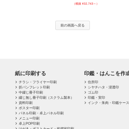
（税抜 ¥32,743～）
前の画面へ戻る
紙に印刷する
印鑑・はんこを作
チラシ・フライヤー印刷
住所印
折パンフレット印刷
シヤチハタ・浸透印
中綴じ冊子印刷
ゴム印
綴じ無し冊子印刷（スクラム製本）
印鑑・実印
資料印刷
インク・朱肉・印鑑ケー
ポスター印刷
パネル印刷・卓上パネル印刷
メニュー印刷
卓上POP印刷
はがき・ポストカード・挨拶状印刷