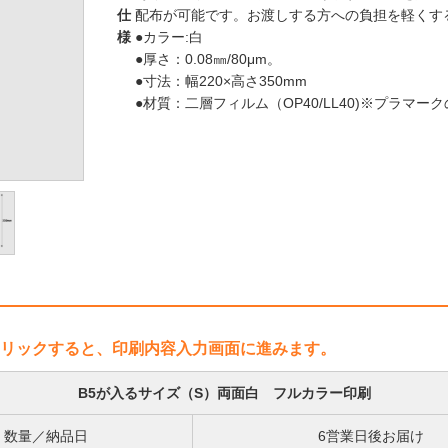
仕
配布が可能です。お渡しする方への負担を軽くす
様
●カラー:白
●厚さ：0.08㎜/80μm。
●寸法：幅220×高さ350mm
●材質：二層フィルム（OP40/LL40)※プラマ
リックすると、印刷内容入力画面に進みます。
B5が入るサイズ（S）両面白 フルカラー印刷
数量／納品日
6営業日後お届け