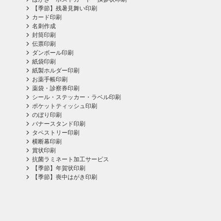
【季節】残暑見舞い印刷
カード印刷
名刺作成
封筒印刷
伝票印刷
ダンボール印刷
紙袋印刷
紙製ホルダー印刷
お薬手帳印刷
薬袋・診察券印刷
シール・ステッカー・ラベル印刷
ポケットティッシュ印刷
のぼり印刷
バナースタンド印刷
タペストリー印刷
横断幕印刷
賞状印刷
抗菌ラミネート加工サービス
【季節】年賀状印刷
【季節】喪中はがき印刷