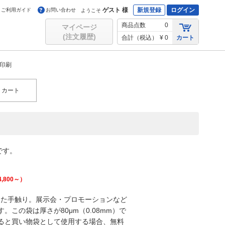
ゲスト 様
新規登録
ログイン
ご利用ガイド
お問い合わせ
ようこそ
商品点数
0
マイページ
(注文履歴)
合計（税込）
¥ 0
カート
ー印刷
カート
です。
4,800
～）
した手触り。展示会・プロモーションなど
この袋は厚さが80μm（0.08mm）で
ると買い物袋として使用する場合、無料