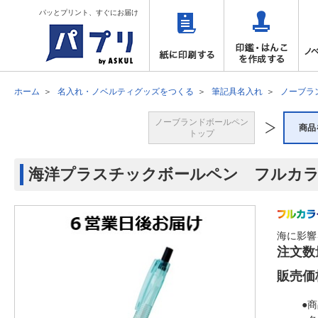
パッとプリント、すぐにお届け
ホーム
名入れ・ノベルティグッズをつくる
筆記具名入れ
ノーブラ
ノーブランドボールペン
商品
トップ
海洋プラスチックボールペン フルカラー
海に影響
注文数
販売価
●