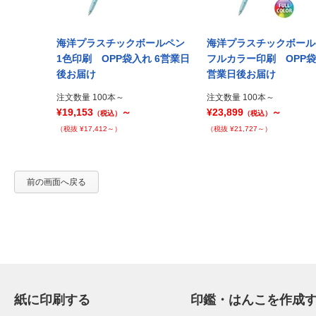
ボールペン
海洋プラスチックボールペン
海洋プラスチックボー
PP袋入れ 9
1色印刷 OPP袋入れ 6営業日
フルカラー印刷 OPP袋
後お届け
営業日後お届け
注文数量 100本～
注文数量 100本～
¥19,153
～
¥23,899
～
（税込）
（税込）
（税抜 ¥17,412～）
（税抜 ¥21,727～）
前の画面へ戻る
紙に印刷する
印鑑・はんこを作成