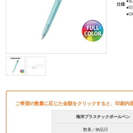
●
仕様
●
●
ご希望の数量に応じた金額をクリックすると、印刷内
海洋プラスチックボールペン 
数量／納品日