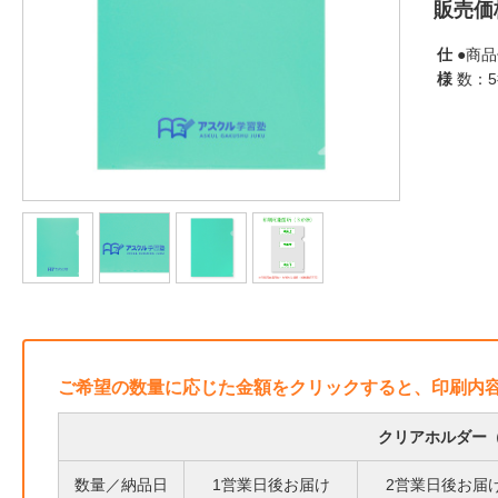
販売価
仕
●商品
様
数：
ご希望の数量に応じた金額をクリックすると、印刷内
クリアホルダー（
数量／納品日
1営業日後お届け
2営業日後お届