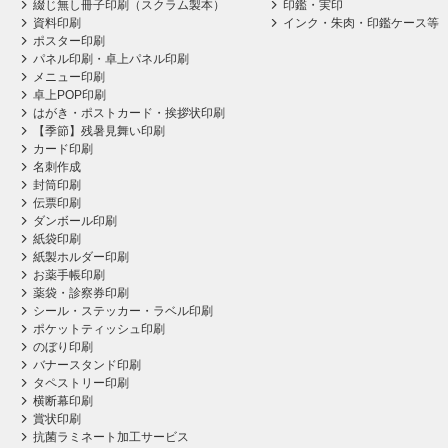
綴じ無し冊子印刷（スクラム製本）
印鑑・実印
資料印刷
インク・朱肉・印鑑ケース等
ポスター印刷
パネル印刷・卓上パネル印刷
メニュー印刷
卓上POP印刷
はがき・ポストカード・挨拶状印刷
【季節】残暑見舞い印刷
カード印刷
名刺作成
封筒印刷
伝票印刷
ダンボール印刷
紙袋印刷
紙製ホルダー印刷
お薬手帳印刷
薬袋・診察券印刷
シール・ステッカー・ラベル印刷
ポケットティッシュ印刷
のぼり印刷
バナースタンド印刷
タペストリー印刷
横断幕印刷
賞状印刷
抗菌ラミネート加工サービス