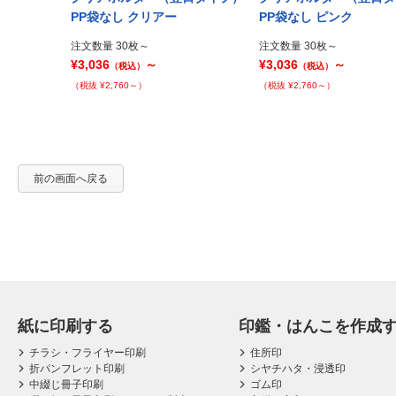
Prev
ト
PP袋なし クリアー
PP袋なし ピンク
注文数量 30枚～
注文数量 30枚～
¥3,036
～
¥3,036
～
（税込）
（税込）
（税抜 ¥2,760～）
（税抜 ¥2,760～）
前の画面へ戻る
紙に印刷する
印鑑・はんこを作成
チラシ・フライヤー印刷
住所印
折パンフレット印刷
シヤチハタ・浸透印
中綴じ冊子印刷
ゴム印