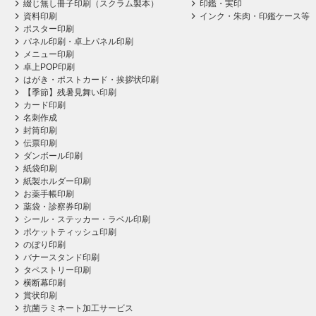
綴じ無し冊子印刷（スクラム製本）
印鑑・実印
資料印刷
インク・朱肉・印鑑ケース等
ポスター印刷
パネル印刷・卓上パネル印刷
メニュー印刷
卓上POP印刷
はがき・ポストカード・挨拶状印刷
【季節】残暑見舞い印刷
カード印刷
名刺作成
封筒印刷
伝票印刷
ダンボール印刷
紙袋印刷
紙製ホルダー印刷
お薬手帳印刷
薬袋・診察券印刷
シール・ステッカー・ラベル印刷
ポケットティッシュ印刷
のぼり印刷
バナースタンド印刷
タペストリー印刷
横断幕印刷
賞状印刷
抗菌ラミネート加工サービス