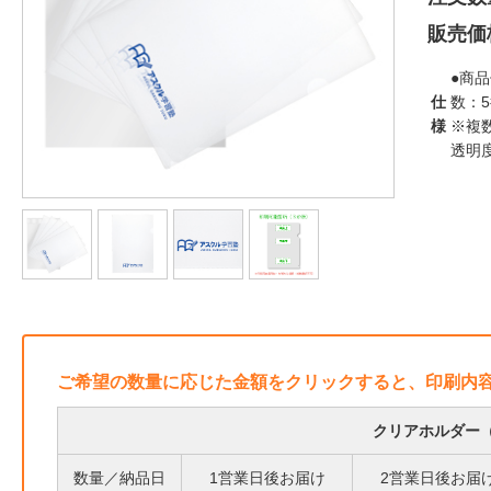
販売価
●商品
仕
数：
様
※複
透明
ご希望の数量に応じた金額をクリックすると、印刷内
クリアホルダー（
数量／納品日
1営業日後お届け
2営業日後お届