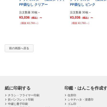
Prev
ト
PP袋なし クリアー
PP袋なし ピンク
注文数量 30枚～
注文数量 30枚～
¥3,036
～
¥3,036
～
（税込）
（税込）
（税抜 ¥2,760～）
（税抜 ¥2,760～）
前の画面へ戻る
紙に印刷する
印鑑・はんこを作成
チラシ・フライヤー印刷
住所印
折パンフレット印刷
シヤチハタ・浸透印
中綴じ冊子印刷
ゴム印