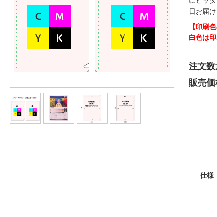
にピッタ
日お届け
【印刷色
白色は印
注文数
販売価
仕様