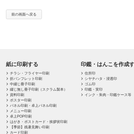
前の画面へ戻る
紙に印刷する
印鑑・はんこを作成
チラシ・フライヤー印刷
住所印
折パンフレット印刷
シヤチハタ・浸透印
中綴じ冊子印刷
ゴム印
綴じ無し冊子印刷（スクラム製本）
印鑑・実印
資料印刷
インク・朱肉・印鑑ケース等
ポスター印刷
パネル印刷・卓上パネル印刷
メニュー印刷
卓上POP印刷
はがき・ポストカード・挨拶状印刷
【季節】残暑見舞い印刷
カード印刷