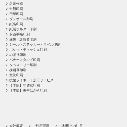
名刺作成
封筒印刷
伝票印刷
ダンボール印刷
紙袋印刷
紙製ホルダー印刷
お薬手帳印刷
薬袋・診察券印刷
シール・ステッカー・ラベル印刷
ポケットティッシュ印刷
のぼり印刷
バナースタンド印刷
タペストリー印刷
横断幕印刷
賞状印刷
抗菌ラミネート加工サービス
【季節】年賀状印刷
【季節】喪中はがき印刷
会社概要
ご利用環境
ご利用上の注意