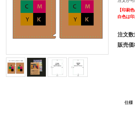
注文が可
【印刷色
白色は印
注文数
販売価
仕様