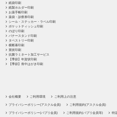
紙袋印刷
紙製ホルダー印刷
お薬手帳印刷
薬袋・診察券印刷
シール・ステッカー・ラベル印刷
ポケットティッシュ印刷
のぼり印刷
バナースタンド印刷
タペストリー印刷
横断幕印刷
賞状印刷
抗菌ラミネート加工サービス
【季節】年賀状印刷
【季節】喪中はがき印刷
会社概要
ご利用環境
ご利用上の注意
プライバシーポリシー(アスクル会員)
ご利用規約(アスクル会員)
プライバシーポリシー(パプリ会員)
ご利用規約(パプリ会員等)
特