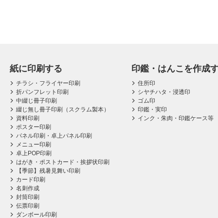
紙に印刷する
印鑑・はんこを作成
チラシ・フライヤー印刷
住所印
折パンフレット印刷
シヤチハタ・浸透印
中綴じ冊子印刷
ゴム印
綴じ無し冊子印刷（スクラム製本）
印鑑・実印
資料印刷
インク・朱肉・印鑑ケース等
ポスター印刷
パネル印刷・卓上パネル印刷
メニュー印刷
卓上POP印刷
はがき・ポストカード・挨拶状印刷
【季節】残暑見舞い印刷
カード印刷
名刺作成
封筒印刷
伝票印刷
ダンボール印刷