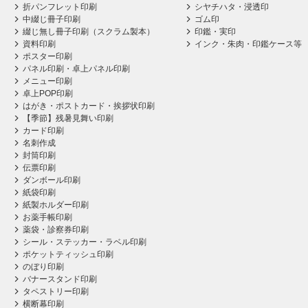
折パンフレット印刷
シヤチハタ・浸透印
中綴じ冊子印刷
ゴム印
綴じ無し冊子印刷（スクラム製本）
印鑑・実印
資料印刷
インク・朱肉・印鑑ケース等
ポスター印刷
パネル印刷・卓上パネル印刷
メニュー印刷
卓上POP印刷
はがき・ポストカード・挨拶状印刷
【季節】残暑見舞い印刷
カード印刷
名刺作成
封筒印刷
伝票印刷
ダンボール印刷
紙袋印刷
紙製ホルダー印刷
お薬手帳印刷
薬袋・診察券印刷
シール・ステッカー・ラベル印刷
ポケットティッシュ印刷
のぼり印刷
バナースタンド印刷
タペストリー印刷
横断幕印刷