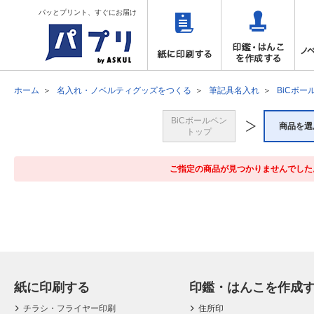
パッとプリント、すぐにお届け
ホーム
名入れ・ノベルティグッズをつくる
筆記具名入れ
BiCボー
BiCボールペン
商品を選
トップ
ご指定の商品が見つかりませんでした
紙に印刷する
印鑑・はんこを作成
チラシ・フライヤー印刷
住所印