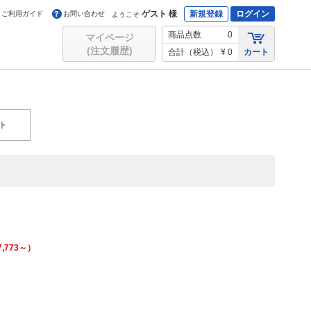
ゲスト 様
新規登録
ログイン
ご利用ガイド
お問い合わせ
ようこそ
商品点数
0
マイページ
(注文履歴)
合計（税込）
¥ 0
カート
ト
7,773
～）