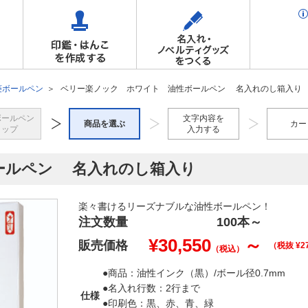
菱ボールペン
ベリー楽ノック ホワイト 油性ボールペン 名入れのし箱入り
ボールペン
文字内容を
商品を選ぶ
カー
トップ
入力する
ールペン 名入れのし箱入り
楽々書けるリーズナブルな油性ボールペン！
注文数量
100本
～
¥
30,550
～
販売価格
（税抜 ¥
2
（税込）
●商品：油性インク（黒）/ボール径0.7mm
●名入れ行数：2行まで
仕様
●印刷色：黒、赤、青、緑