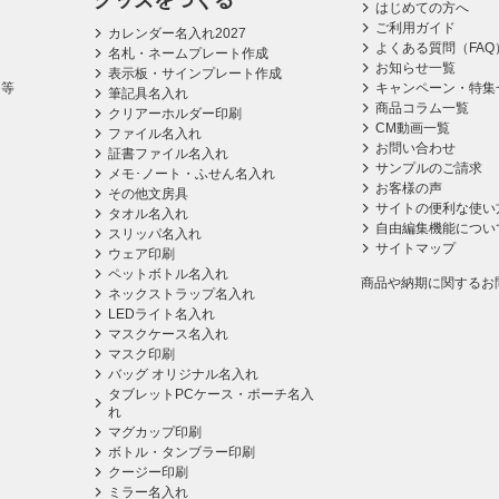
グッズをつくる
はじめての方へ
ご利用ガイド
カレンダー名入れ2027
よくある質問（FAQ
名札・ネームプレート作成
お知らせ一覧
表示板・サインプレート作成
ス等
キャンペーン・特集
筆記具名入れ
商品コラム一覧
クリアーホルダー印刷
CM動画一覧
ファイル名入れ
お問い合わせ
証書ファイル名入れ
サンプルのご請求
メモ･ノート・ふせん名入れ
お客様の声
その他文房具
サイトの便利な使い
タオル名入れ
自由編集機能につい
スリッパ名入れ
サイトマップ
ウェア印刷
ペットボトル名入れ
商品や納期に関するお
ネックストラップ名入れ
LEDライト名入れ
マスクケース名入れ
マスク印刷
バッグ オリジナル名入れ
タブレットPCケース・ポーチ名入
れ
マグカップ印刷
ボトル・タンブラー印刷
クージー印刷
ミラー名入れ