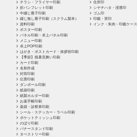
チラシ・フライヤー印刷
住所印
折パンフレット印刷
シヤチハタ・浸透印
中綴じ冊子印刷
ゴム印
綴じ無し冊子印刷（スクラム製本）
印鑑・実印
資料印刷
インク・朱肉・印鑑ケー
ポスター印刷
パネル印刷・卓上パネル印刷
メニュー印刷
卓上POP印刷
はがき・ポストカード・挨拶状印刷
【季節】残暑見舞い印刷
カード印刷
名刺作成
封筒印刷
伝票印刷
ダンボール印刷
紙袋印刷
紙製ホルダー印刷
お薬手帳印刷
薬袋・診察券印刷
シール・ステッカー・ラベル印刷
ポケットティッシュ印刷
のぼり印刷
バナースタンド印刷
タペストリー印刷