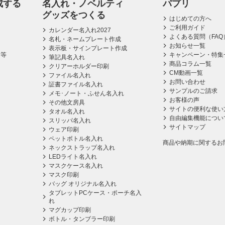
成する
名入れ・ノベルティ
パプリ
グッズをつくる
はじめての方へ
ご利用ガイド
カレンダー名入れ2027
よくある質問（FAQ
名札・ネームプレート作成
お知らせ一覧
表示板・サインプレート作成
ス等
キャンペーン・特集
筆記具名入れ
商品コラム一覧
クリアーホルダー印刷
CM動画一覧
ファイル名入れ
お問い合わせ
証書ファイル名入れ
サンプルのご請求
メモ･ノート・ふせん名入れ
お客様の声
その他文房具
サイトの便利な使い
タオル名入れ
自由編集機能につい
スリッパ名入れ
サイトマップ
ウェア印刷
ペットボトル名入れ
商品や納期に関するお
ネックストラップ名入れ
LEDライト名入れ
マスクケース名入れ
マスク印刷
バッグ オリジナル名入れ
タブレットPCケース・ポーチ名入
れ
マグカップ印刷
ボトル・タンブラー印刷