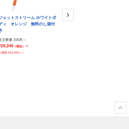
ジェットストリーム ホワイトボ
ジェットストリーム ホワイトボ
ジェ
ディ オレンジ 無料のし袋付
ディ グレー 名入れのし箱入り
Next
ディ
き
し箱
注文数量 100本～
¥35,995
～
注文数量 100本～
注文数量
（税込）
¥25,245
～
¥35,9
（税込）
（税抜 ¥32,723～）
（税抜 ¥22,950～）
（税抜 ¥
ページ
の先頭
へ戻る