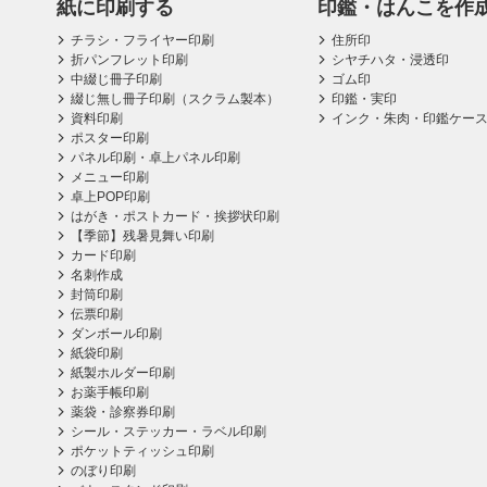
紙に印刷する
印鑑・はんこを作
チラシ・フライヤー印刷
住所印
折パンフレット印刷
シヤチハタ・浸透印
中綴じ冊子印刷
ゴム印
綴じ無し冊子印刷（スクラム製本）
印鑑・実印
資料印刷
インク・朱肉・印鑑ケー
ポスター印刷
パネル印刷・卓上パネル印刷
メニュー印刷
卓上POP印刷
はがき・ポストカード・挨拶状印刷
【季節】残暑見舞い印刷
カード印刷
名刺作成
封筒印刷
伝票印刷
ダンボール印刷
紙袋印刷
紙製ホルダー印刷
お薬手帳印刷
薬袋・診察券印刷
シール・ステッカー・ラベル印刷
ポケットティッシュ印刷
のぼり印刷