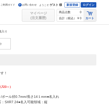
ゲスト 様
新規登録
ログイン
ご利用ガイド
お問い合わせ
ようこそ
商品点数
0
マイページ
(注文履歴)
合計（税込）
¥ 0
カート
箱入り
ト
です！
2,723
～）
ール径0.7mm/長さ14１mm●名入れ
SXR7.24●名入可能領域：縦