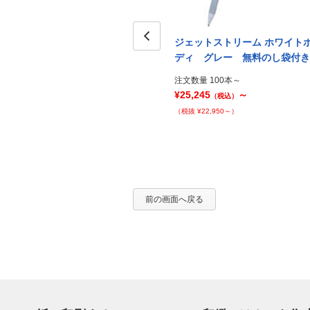
イトボ
ジェットストリーム ホワイトボ
ジェットストリーム ホワイト
し箱入
ディ オレンジ 名入れのし箱
Prev
ディ グレー 無料のし袋付き
入り
注文数量 100本～
¥25,245
～
注文数量 100本～
（税込）
¥35,995
～
（税込）
（税抜 ¥22,950～）
（税抜 ¥32,723～）
前の画面へ戻る