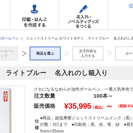
菱ボールペン
ジェットストリーム ホワイトボディ ライトブルー 名入れのし
ボールペン
文字内容を
商品を選ぶ
カー
トップ
入力する
ィ ライトブルー 名入れのし箱入り
クセになるなめらか油性ボールペン、一番人気単色
注文数量
100本
～
¥
35,995
～
販売価格
（税抜 ¥
3
（税込）
●商品：超低摩擦ジェットストリームインク（黒）/ボ
仕
行数：2行まで ●印刷色：黒、赤、青、緑 ●替芯：
様
5mm×35mm