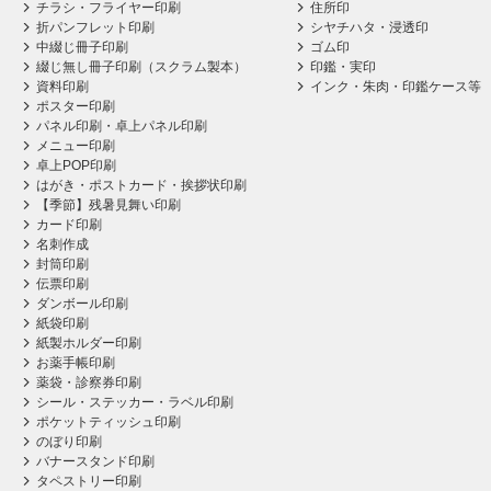
チラシ・フライヤー印刷
住所印
折パンフレット印刷
シヤチハタ・浸透印
中綴じ冊子印刷
ゴム印
綴じ無し冊子印刷（スクラム製本）
印鑑・実印
資料印刷
インク・朱肉・印鑑ケース等
ポスター印刷
パネル印刷・卓上パネル印刷
メニュー印刷
卓上POP印刷
はがき・ポストカード・挨拶状印刷
【季節】残暑見舞い印刷
カード印刷
名刺作成
封筒印刷
伝票印刷
ダンボール印刷
紙袋印刷
紙製ホルダー印刷
お薬手帳印刷
薬袋・診察券印刷
シール・ステッカー・ラベル印刷
ポケットティッシュ印刷
のぼり印刷
バナースタンド印刷
タペストリー印刷