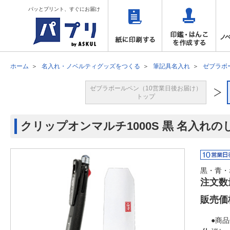
パッとプリント、すぐにお届け
ホーム
名入れ・ノベルティグッズをつくる
筆記具名入れ
ゼブラボ
ゼブラボールペン（10営業日後お届け）
トップ
クリップオンマルチ1000S 黒 名入れの
黒・青・
注文数
販売価
●商品