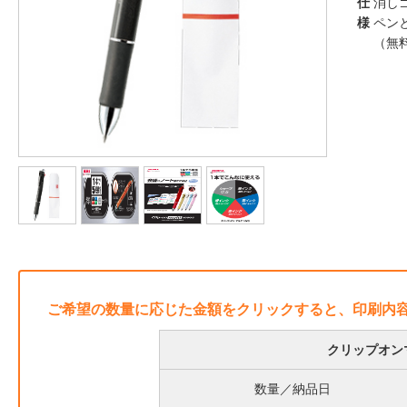
仕
消しゴ
様
ペン
（無
ご希望の数量に応じた金額をクリックすると、印刷内
クリップオンマ
数量／納品日