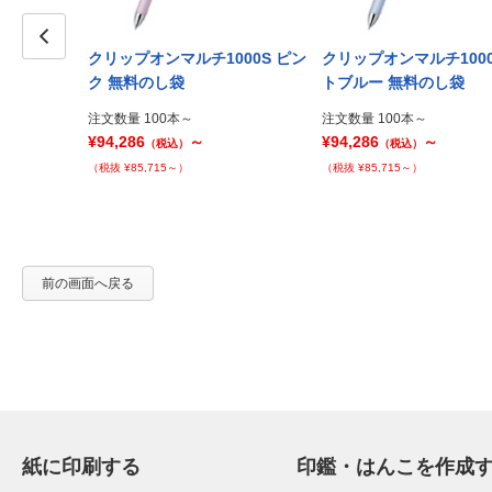
000S 黒
クリップオンマルチ1000S ピン
クリップオンマルチ1000
Prev
ク 無料のし袋
トブルー 無料のし袋
注文数量 100本～
注文数量 100本～
¥94,286
～
¥94,286
～
（税込）
（税込）
（税抜 ¥85,715～）
（税抜 ¥85,715～）
前の画面へ戻る
紙に印刷する
印鑑・はんこを作成