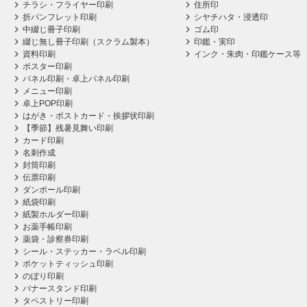
チラシ・フライヤー印刷
住所印
折パンフレット印刷
シヤチハタ・浸透印
中綴じ冊子印刷
ゴム印
綴じ無し冊子印刷（スクラム製本）
印鑑・実印
資料印刷
インク・朱肉・印鑑ケース等
ポスター印刷
パネル印刷・卓上パネル印刷
メニュー印刷
卓上POP印刷
はがき・ポストカード・挨拶状印刷
【季節】残暑見舞い印刷
カード印刷
名刺作成
封筒印刷
伝票印刷
ダンボール印刷
紙袋印刷
紙製ホルダー印刷
お薬手帳印刷
薬袋・診察券印刷
シール・ステッカー・ラベル印刷
ポケットティッシュ印刷
のぼり印刷
バナースタンド印刷
タペストリー印刷