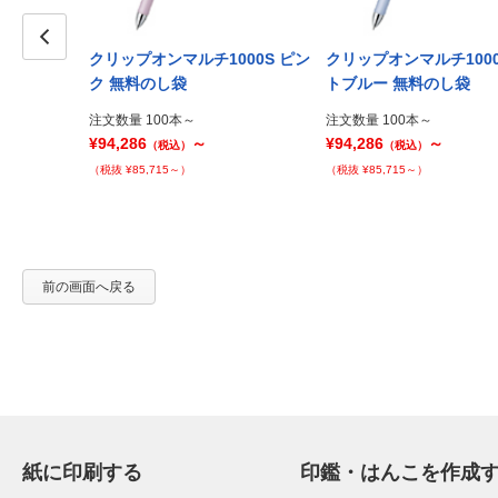
000S 黒
クリップオンマルチ1000S ピン
クリップオンマルチ1000
Prev
ク 無料のし袋
トブルー 無料のし袋
注文数量 100本～
注文数量 100本～
¥94,286
～
¥94,286
～
（税込）
（税込）
（税抜 ¥85,715～）
（税抜 ¥85,715～）
前の画面へ戻る
紙に印刷する
印鑑・はんこを作成