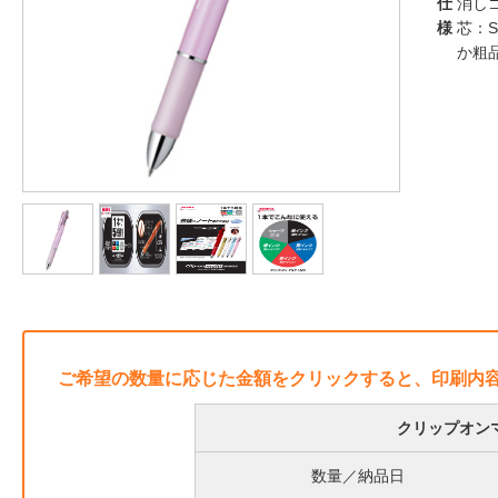
仕
消し
様
芯：
か粗
ご希望の数量に応じた金額をクリックすると、印刷内
クリップオンマ
数量／納品日