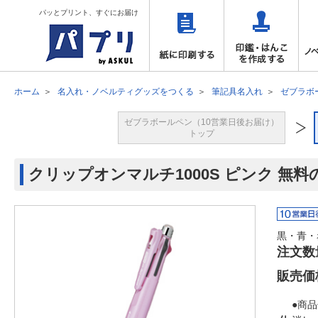
パッとプリント、すぐにお届け
ホーム
名入れ・ノベルティグッズをつくる
筆記具名入れ
ゼブラボ
ゼブラボールペン（10営業日後お届け）
トップ
クリップオンマルチ1000S ピンク 無料
黒・青・
注文数
販売価
●商品