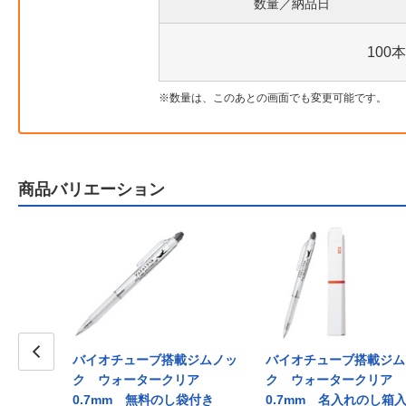
数量／納品日
100本
数量は、このあとの画面でも変更可能です。
商品バリエーション
載ジムノッ
バイオチューブ搭載ジムノッ
バイオチューブ搭載ジム
0.7mm
Prev
ク ウォータークリア
ク ウォータークリア
0.7mm 無料のし袋付き
0.7mm 名入れのし箱