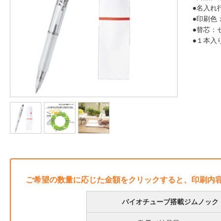
●名入れ
●印刷色
●替芯：
●１本入
ご希望の数量に応じた金額をクリックすると、印刷内
バイオチューブ搭載ジムノック 