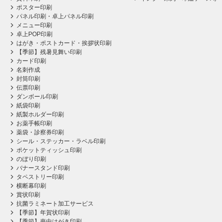
ポスター印刷
パネル印刷・卓上パネル印刷
メニュー印刷
卓上POP印刷
はがき・ポストカード・挨拶状印刷
【季節】残暑見舞い印刷
カード印刷
名刺作成
封筒印刷
伝票印刷
ダンボール印刷
紙袋印刷
紙製ホルダー印刷
お薬手帳印刷
薬袋・診察券印刷
シール・ステッカー・ラベル印刷
ポケットティッシュ印刷
のぼり印刷
バナースタンド印刷
タペストリー印刷
横断幕印刷
賞状印刷
抗菌ラミネート加工サービス
【季節】年賀状印刷
【季節】喪中はがき印刷