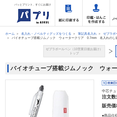
パッとプリント、すぐにお届け
ホーム
名入れ・ノベルティグッズをつくる
筆記具名入れ
ゼブラボ
バイオチューブ搭載ジムノック ウォータークリア 0.7mm 名入れのし
ゼブラボールペン（10営業日後お届け）
トップ
バイオチューブ搭載ジムノック ウォー
中芯チュ
注文数
販売価
●商品仕