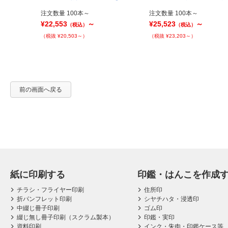
注文数量 100本～
注文数量 100本～
¥22,553
～
¥25,523
～
（税込）
（税込）
（税抜 ¥20,503～）
（税抜 ¥23,203～）
前の画面へ戻る
紙に印刷する
印鑑・はんこを作成
チラシ・フライヤー印刷
住所印
折パンフレット印刷
シヤチハタ・浸透印
中綴じ冊子印刷
ゴム印
綴じ無し冊子印刷（スクラム製本）
印鑑・実印
資料印刷
インク・朱肉・印鑑ケース等