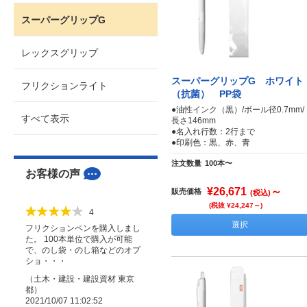
スーパーグリップG
レックスグリップ
スーパーグリップG ホワイト
フリクションライト
（抗菌） PP袋
●油性インク（黒）/ボール径0.7mm/
すべて表示
長さ146mm
●名入れ行数：2行まで
●印刷色：黒、赤、青
注文数量
100本〜
お客様の声
¥26,671
～
販売価格
(税込)
(税抜 ¥24,247～)
4
選択
フリクションペンを購入しまし
た。 100本単位で購入が可能
で、のし袋・のし箱などのオプ
ショ・・・
（
土木・建設・建設資材
東京
都
）
2021/10/07 11:02:52