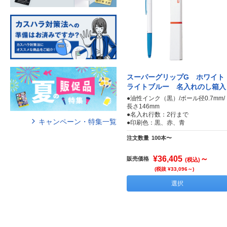
スーパーグリップG ホワイト
ライトブルー 名入れのし箱入
●油性インク（黒）/ボール径0.7mm/
長さ146mm
●名入れ行数：2行まで
キャンペーン・特集一覧
●印刷色：黒、赤、青
注文数量
100本〜
¥36,405
～
販売価格
(税込)
(税抜 ¥33,096～)
選択