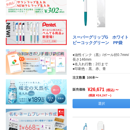
スーパーグリップG ホワイト
ピーコックグリーン PP袋
●油性インク（黒）/ボール径0.7mm/
長さ146mm
●名入れ行数：2行まで
●印刷色：黒、赤、青
注文数量
100本〜
¥26,671
～
販売価格
(税込)
(税抜 ¥24,247～)
選択