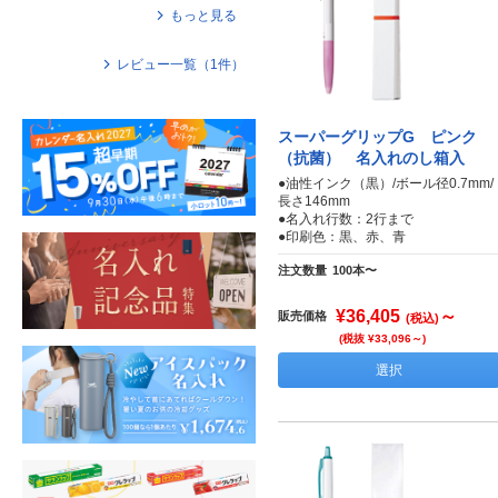
もっと見る
レビュー一覧（
1
件）
スーパーグリップG ピンク
（抗菌） 名入れのし箱入
●油性インク（黒）/ボール径0.7mm/
長さ146mm
●名入れ行数：2行まで
●印刷色：黒、赤、青
注文数量
100本〜
¥36,405
～
販売価格
(税込)
(税抜 ¥33,096～)
選択