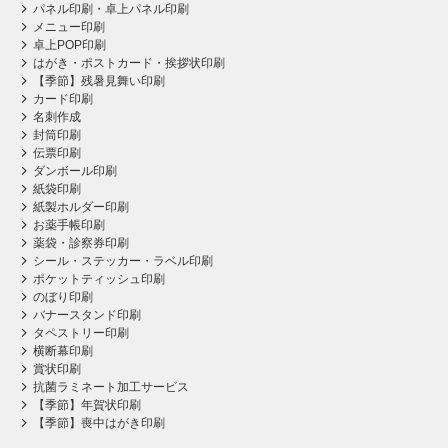
パネル印刷・卓上パネル印刷
メニュー印刷
卓上POP印刷
はがき・ポストカード・挨拶状印刷
【季節】残暑見舞い印刷
カード印刷
名刺作成
封筒印刷
伝票印刷
ダンボール印刷
紙袋印刷
紙製ホルダー印刷
お薬手帳印刷
薬袋・診察券印刷
シール・ステッカー・ラベル印刷
ポケットティッシュ印刷
のぼり印刷
バナースタンド印刷
タペストリー印刷
横断幕印刷
賞状印刷
抗菌ラミネート加工サービス
【季節】年賀状印刷
【季節】喪中はがき印刷