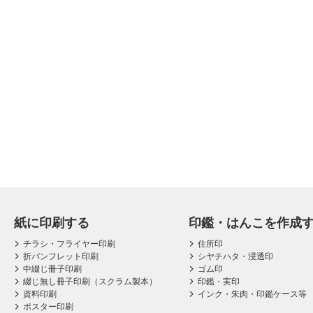
紙に印刷する
印鑑・はんこを作成
チラシ・フライヤー印刷
住所印
折パンフレット印刷
シヤチハタ・浸透印
中綴じ冊子印刷
ゴム印
綴じ無し冊子印刷（スクラム製本）
印鑑・実印
資料印刷
インク・朱肉・印鑑ケース等
ポスター印刷