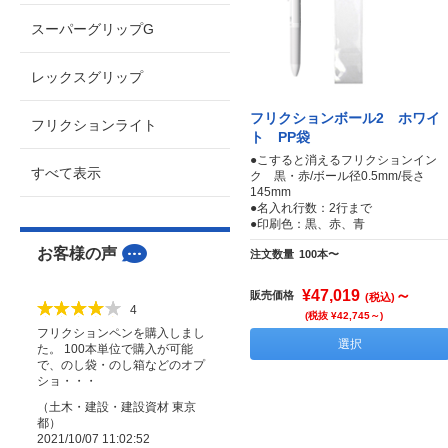
スーパーグリップG
レックスグリップ
フリクションボール2 ホワイ
フリクションライト
ト PP袋
●こすると消えるフリクションイン
すべて表示
ク 黒・赤/ボール径0.5mm/長さ
145mm
●名入れ行数：2行まで
●印刷色：黒、赤、青
お客様の声
注文数量
100本〜
¥47,019
～
販売価格
(税込)
4
(税抜 ¥42,745～)
フリクションペンを購入しまし
選択
た。 100本単位で購入が可能
で、のし袋・のし箱などのオプ
ショ・・・
（
土木・建設・建設資材
東京
都
）
2021/10/07 11:02:52