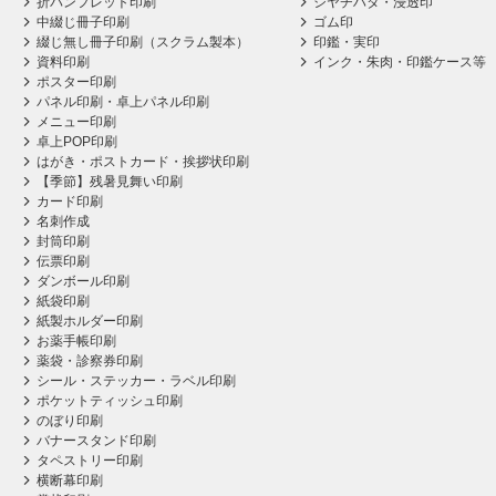
折パンフレット印刷
シヤチハタ・浸透印
中綴じ冊子印刷
ゴム印
綴じ無し冊子印刷（スクラム製本）
印鑑・実印
資料印刷
インク・朱肉・印鑑ケース等
ポスター印刷
パネル印刷・卓上パネル印刷
メニュー印刷
卓上POP印刷
はがき・ポストカード・挨拶状印刷
【季節】残暑見舞い印刷
カード印刷
名刺作成
封筒印刷
伝票印刷
ダンボール印刷
紙袋印刷
紙製ホルダー印刷
お薬手帳印刷
薬袋・診察券印刷
シール・ステッカー・ラベル印刷
ポケットティッシュ印刷
のぼり印刷
バナースタンド印刷
タペストリー印刷
横断幕印刷