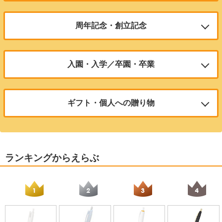
ブレないストレスフリーな書き心地
定番の商品や渡して喜ばれる高機能商品がオススメ
¥133.1
（税込）
周年記念・創立記念
100本のご注文で1本あたり
サラサクリップホワイト
¥271.4
サラサクリップホワイト
（税込）
サラサラ書ける人気のボールペン
高級感もある記念品として大人気商品らをご紹介！
サラサラ書ける人気のボールペン
入園・入学／卒園・卒業
100本のご注文で1本あたり
フリクション ボールノック
ジェットストリーム4&1【印刷タ
100本のご注文で1本あたり
¥188.6
（税込）
人気のフリクションが仲間入り！
イプ】
¥188.6
１本から注文できる彫刻タイプの多機能ペンや学用品の必須アイテムの鉛
（税込）
1本でボールペン4色（黒・赤・青・緑）と
筆も人気！
シャープの機能が揃った多機能ペン
100本のご注文で1本あたり
ギフト・個人への贈り物
ジェットストリーム
¥346.5
ジェットストリーム
（税込）
100本のご注文で1本あたり
なめらかな書き心地で大人気
ジェットストリーム4&1【印刷タ
無料ラッピングや化粧箱がついている、１本から注文できる彫刻タイプや
¥920.6
～
なめらかな書き心地で大人気
（税込）
イプ】
高級感のある商品がオススメ
1本でボールペン4色（黒・赤・青・緑）と
100本のご注文で1本あたり
ブライトライナーグリップパステ
100本のご注文で1本あたり
シャープの機能が揃った多機能ペン
¥252.5
ル
（税込）
ジェットストリーム4&1【彫刻タ
ランキングからえらぶ
¥252.5
（税込）
100本のご注文で1本あたり
グリップの付いた「滑らない」蛍光マーカ
お取り扱いを終了いたしました。
イプ】
¥920.6
～
ー。人気のパステルカラーシリーズ。
（税込）
人気のシリーズへの彫刻名入れ
フリクション ボールノック
100本のご注文で1本あたり
レックスグリップ
人気のフリクションが仲間入り！
¥175
1本
（税込）
美しいフォルムを持つノック式油性ボール
ジェットストリーム4&1【彫刻タ
¥1,617
～
ペン
（税込）
シャーボX ST3【彫刻タイプ】
イプ】
100本のご注文で1本あたり
100本のご注文で1本あたり