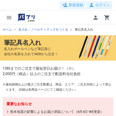
person_add
person
新規登録
ログイン
menu
person
shopping_cart
ホーム
名入れ・ノベルティグッズをつくる
筆記具名入れ
筆記具名入れ
名入れボールペンなど筆記具に
会社の名前を入れてWEBから注文！
13時までのご注文で最短翌日お届け！（※）
2,000円（税込）以上のご注文で配送料当社負担
最短納期および最少ご注文数量は、商品、エリア、ご注文内容によって異な
ります。 詳細は各商品ページにてご確認ください。
重要なお知らせ
熊本地震の影響によるお届け遅延について（8月4日 9時更新）