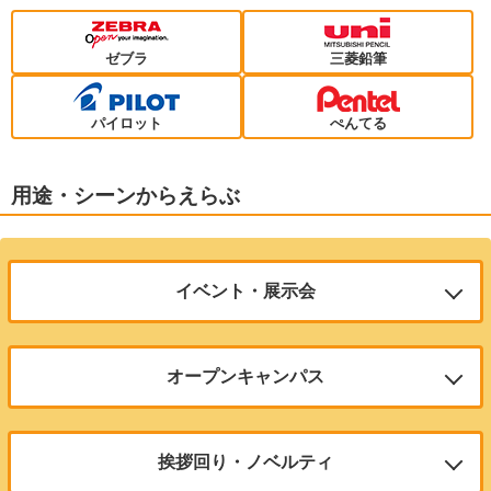
ゼブラ
三菱鉛筆
パイロット
ぺんてる
用途・シーンからえらぶ
イベント・展示会
会社説明会やセミナーでも人気のアイテム、低価格でコストパフォーマン
の高い定番商品がオススメ
オープンキャンパス
サラサクリップ
学校や塾で使用されやすい機能品がオススメ
濃いのににじまないインクのボールペン
挨拶回り・ノベルティ
ブレン
100本のご注文で1本あたり