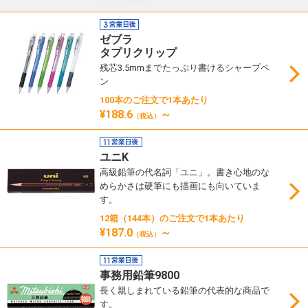
ゼブラ
タプリクリップ
残芯3.5mmまでたっぷり書けるシャープペ
ン
100本のご注文で1本あたり
¥188.6
～
（税込）
ユニK
高級鉛筆の代名詞「ユニ」。書き心地のな
めらかさは硬筆にも描画にも向いていま
す。
12箱（144本）のご注文で1本あたり
¥187.0
～
（税込）
事務用鉛筆9800
長く親しまれている鉛筆の代表的な商品で
す。