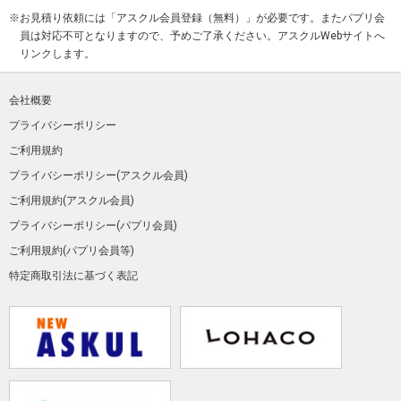
シャープの機能が揃った多機能ペン
4色ボールペン＋シャープペン包装してお
お見積り依頼には「アスクル会員登録（無料）」が必要です。またパプリ会
届け
100本のご注文で1本あたり
員は対応不可となりますので、予めご了承ください。アスクルWebサイトへ
¥920.6
～
¥1,676
～
（税込）
（税込）
クリップオンG3色ホワイト
リンクします。
名入れが映える白い3色ボールペン
会社概要
フィラーレ ノック式【彫刻タイ
100本のご注文で1本あたり
プ】
プライバシーポリシー
¥350.1
（税込）
彫刻タイプだから1本から注文可能！
ご利用規約
プライバシーポリシー(アスクル会員)
¥1,880
（税込）
クリックゴールド0.5㎜
ご利用規約(アスクル会員)
全15色から選べて高級感のあるゴールドク
お取り扱いを終了いたしました。
リップが人気のノック式ボールペン
プライバシーポリシー(パプリ会員)
100本のご注文で1本あたり
ご利用規約(パプリ会員等)
¥241
（税込）
特定商取引法に基づく表記
フォルティア300
スマートでシンプルなフォルム。
100本のご注文で1本あたり