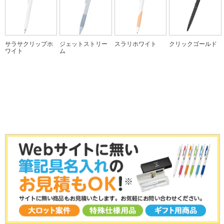
贈り物に最適な2色ボールペンとシャープ
人気のシリーズへの彫刻名入れ
¥346.5
フリクションライト
（税込）
¥266.8
ペン
（税込）
こすると消える蛍光ペン。消しカスが出
クリップオンマルチ1000【印刷タ
¥4,406
～
1本
ず、何度でも書き・消し可能！
イプ】
（税込）
クリップオンG2色
¥1,617
～
（税込）
塗装仕上げ、シリコンラバー使用の4色ボ
100本のご注文で1本あたり
サラサクリップホ
ジェットストリー
スラリホワイト
クリックゴールド
一番使う黒・赤2色のインクのボールペン
ールペン＋シャープペン
¥285.5
ワイト
ム
（税込）
シャーボX CL5【彫刻タイプ】
100本のご注文で1本あたり
ユニパレットえんぴつ 6角軸
高級感のあるシャーボ！2色ボールペンと
100本のご注文で1本あたり
¥942.9
～
（税込）
シャープペン
こどもの学習のために開発された鉛筆「ユ
¥270.3
クリックゴールド0.5㎜
（税込）
ニパレット」。記念品の定番です。
¥6,006
～
全15色から選べて高級感のあるゴールドク
（税込）
お取り扱いを終了いたしました。
12箱（144本）のご注文で1本あたり
リップが人気のノック式ボールペン
クリップオンマルチ1000【彫刻タ
ブライトライナーグリップパステ
¥162.2
～
イプ】
（税込）
100本のご注文で1本あたり
ル
ジェットストリーム4&1【彫刻タ
4色ボールペン＋シャープペン包装してお
¥241
（税込）
グリップの付いた「滑らない」蛍光マーカ
お取り扱いを終了いたしました。
イプ】
届け
ー。人気のパステルカラーシリーズ。
ユニK
人気のシリーズへの彫刻名入れ
¥1,676
～
（税込）
高級鉛筆の代名詞「ユニ」。書き心地のな
100本のご注文で1本あたり
めらかさは硬筆にも描画にも向いていま
¥175
1本
（税込）
す。
¥1,617
～
フリクションボールスリム3
（税込）
12箱（144本）のご注文で1本あたり
さらに使いやすく携帯性も向上したスリム
ジェットストリーム4&1【印刷タ
¥187.0
～
（税込）
なフリクション3色ボールペン
イプ】
クリップオンマルチ1000【彫刻タ
100本のご注文で1本あたり
1本でボールペン4色（黒・赤・青・緑）と
イプ】
¥684.7
（税込）