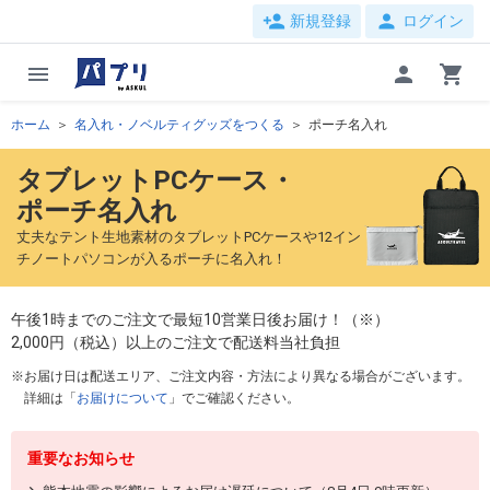
person_add
person
新規登録
ログイン
menu
person
shopping_cart
ホーム
名入れ・ノベルティグッズをつくる
ポーチ名入れ
タブレットPCケース・
ポーチ名入れ
丈夫なテント生地素材のタブレットPCケースや12イン
チノートパソコンが入るポーチに名入れ！
午後1時までのご注文で最短10営業日後お届け！（※）
2,000円（税込）以上のご注文で配送料当社負担
お届け日は配送エリア、ご注文内容・方法により異なる場合がございます。
詳細は「
お届けについて
」でご確認ください。
重要なお知らせ