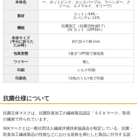
本体色
ー、ホットピンク、カシスパープル、ラベンダー、ク
リーム、エメラルド、オリーヴ）
コットン94%・
素材
スパンテレコ6%
抗菌加工（抗菌活性値5.7）、
機能
UV カット（UPF50+）
本体サイズ
（半分に折りた
約120 × 140 mm
たみ時）
包装形態
1枚ずつPP袋で個包装
ワイヤー
無し
印刷
シルク印刷
印刷色
10色のうち1色で印刷
抗菌仕様について
抗菌立体マスクは、抗菌防臭加工の繊維製品認証「ＳＥＫマーク」取得
の繊維で作られています。
SEKマークとは一般社団法人繊維評価技術協議会が制定している、抗菌・
防臭加工繊維製品の性能などにおける規格を満たした製品に付与する認