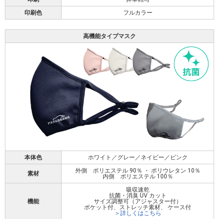
印刷色
フルカラー
高機能タイプマスク
本体色
ホワイト／グレー／ネイビー／ピンク
外側 ポリエステル 90％ ・ ポリウレタン 10％
素材
内側 ポリエステル 100％
吸収速乾
抗菌・消臭 UV カット
機能
サイズ調整可（アジャスター付）
ポケット付、ストレッチ素材、 ケース付
＞詳しくはこちら