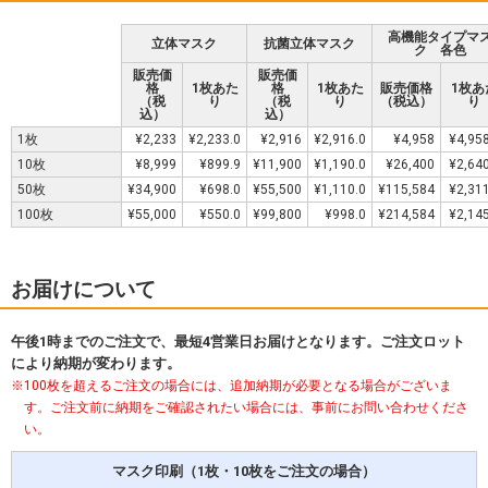
高機能タイプマ
立体マスク
抗菌立体マスク
ク 各色
販売価
販売価
格
1枚あた
格
1枚あた
販売価格
1枚あ
（税
り
（税
り
（税込）
り
込）
込）
1枚
¥2,233
¥2,233.0
¥2,916
¥2,916.0
¥4,958
¥4,958
10枚
¥8,999
¥899.9
¥11,900
¥1,190.0
¥26,400
¥2,640
50枚
¥34,900
¥698.0
¥55,500
¥1,110.0
¥115,584
¥2,311
100枚
¥55,000
¥550.0
¥99,800
¥998.0
¥214,584
¥2,145
お届けについて
午後1時までのご注文で、最短4営業日お届けとなります。ご注文ロット
により納期が変わります。
100枚を超えるご注文の場合には、追加納期が必要となる場合がございま
す。ご注文前に納期をご確認されたい場合には、事前にお問い合わせくださ
い。
マスク印刷（1枚・10枚をご注文の場合）