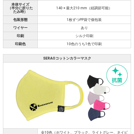
本体サイズ
（半分に折りた
140 × 最大210 mm（紐調節可能）
たみ時）
包装形態
1枚ずつPP袋で個包装
ワイヤー
あり
印刷
シルク印刷
印刷色
10色のうち1色で印刷
SERAOコットンカラーマスク
全10色（ホワイト、ブラック、ライトグレー、ネイビ