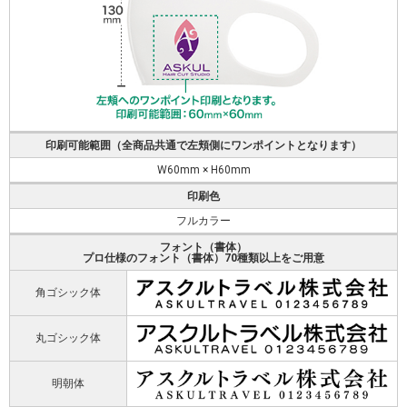
印刷可能範囲（全商品共通で左頬側にワンポイントとなります）
W60mm × H60mm
印刷色
フルカラー
フォント（書体）
プロ仕様のフォント（書体）70種類以上をご用意
角ゴシック体
丸ゴシック体
明朝体