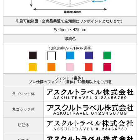
印刷可能範囲（全商品共通で左頬側にワンポイントとなります）
W45mm × H25mm
印刷色
10色の中から1色を選択
フォント（書体）
プロ仕様のフォント（書体）70種類以上をご用意
角ゴシック体
丸ゴシック体
明朝体