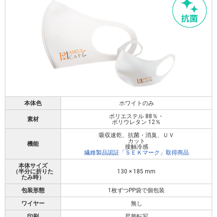
本体色
ホワイトのみ
ポリエステル 88％・
素材
ポリウレタン 12％
吸収速乾、抗菌・消臭、ＵＶ
カット
機能
接触冷感
繊維製品認証「ＳＥＫマーク」取得商品
本体サイズ
（半分に折りた
130 × 185 mm
たみ時）
包装形態
1枚ずつPP袋で個包装
ワイヤー
無し
印刷
昇華転写