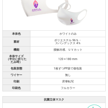
本体色
ホワイトのみ
ポリエステル 96％・
素材
スパンデックス 4％
機能
接触冷感、ＵＶカット
本体サイズ
（半分に折りた
120 × 180 mm
たみ時）
包装形態
1枚ずつPP袋で個包装
ワイヤー
無し
印刷
昇華転写
印刷色
フルカラー
抗菌立体マスク