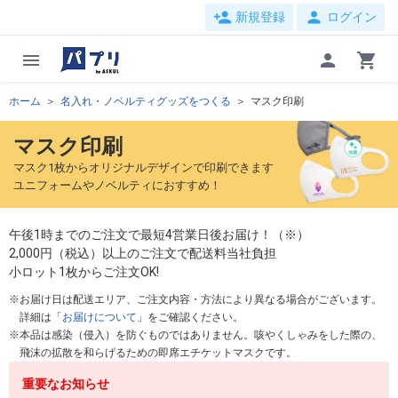
person_add
person
新規登録
ログイン
menu
person
shopping_cart
ホーム
名入れ・ノベルティグッズをつくる
マスク印刷
マスク印刷
マスク1枚からオリジナルデザインで印刷できます
ユニフォームやノベルティにおすすめ！
午後1時までのご注文で最短4営業日後お届け！（※）
2,000円（税込）以上のご注文で配送料当社負担
小ロット1枚からご注文OK!
お届け日は配送エリア、ご注文内容・方法により異なる場合がございます。
詳細は「
お届けについて
」をご確認ください。
本品は感染（侵入）を防ぐものではありません。咳やくしゃみをした際の、
飛沫の拡散を和らげるための即席エチケットマスクです。
重要なお知らせ