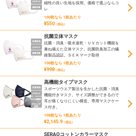
縮性の良い生地を採用。価格で選ぶならコ
レ
100枚なら 1枚あたり
¥550
（税込）
抗菌立体マスク
抗菌・消臭・吸水速乾・ＵＶカット機能を
兼ね備えた立体マスク。抗菌防臭加工の繊
維製品認証。ＳＥＫマーク取得
100枚なら 1枚あたり
¥998
（税込）
高機能タイプマスク
スポーツウエア製法を生かした抗菌・消臭
機能付きマスク。サイズ調整ができるので
耳が痛くなりにくい構造。専用マスクケー
ス付き。
100枚なら 1枚あたり
¥2,145.9
（税込）
SERAOコットンカラーマスク