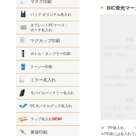
マスク印刷
BIC蛍光マ
バッグ オリジナル名入れ
タブレットPCケース・
ポーチ名入れ
本数
マグカップ印刷
販売価格（税込
ボトル・タンブラー印刷
単価（税込）
クージー印刷
本数
販売価格（税込
ミラー名入れ
単価（税込）
モバイルバッテリー名入れ
本数
PCモバイルグッズ名入れ
販売価格（税込
単価（税込）
ラップ名入れ
NEW!
「PP袋入れ」、
箸袋印刷
PP袋には名入れで