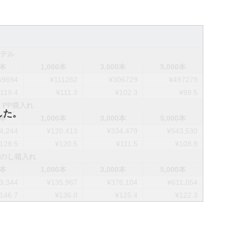
テル
0本
1,000本
3,000本
5,000本
59694
¥111262
¥306729
¥497279
119.4
¥111.3
¥102.3
¥99.5
PP袋入れ
0本
1,000本
3,000本
5,000本
4,244
¥120,413
¥334,479
¥543,530
128.5
¥120.5
¥111.5
¥108.8
のし箱入れ
0本
1,000本
3,000本
5,000本
3,344
¥135,967
¥376,104
¥611,054
146.7
¥136.0
¥125.4
¥122.3