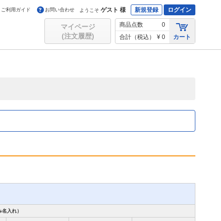
ゲスト 様
新規登録
ログイン
ご利用ガイド
お問い合わせ
ようこそ
商品点数
0
マイページ
(注文履歴)
合計（税込）
¥ 0
カート
み名入れ）