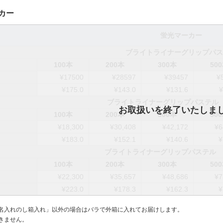
ーカー
蛍光マーカー
ブライトライナーグリップパス
100本
200本
300本
50
）
¥17500
¥28597
¥39457
¥
¥175.0
¥143.0
¥131.6
¥
ブライトライナーグリップパステル 
100本
200本
300本
50
）
¥18,300
¥30,408
¥42,172
¥6
¥183.0
¥152.1
¥140.6
¥
ブライトライナーグリップパステル 
100本
200本
300本
50
）
¥22,300
¥35,657
¥48,686
¥7
¥223.0
¥178.3
¥162.3
¥
「名入れのし箱入れ」以外の場合はバラで外箱に入れてお届けします。
きません。