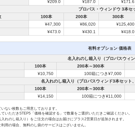
¥209.0
¥187.0
¥171.6
プロパス・ウィンドウ 3本セ
数
100本
200本
300本
）
¥47,300
¥86,020
¥125,400
¥473.0
¥430.1
¥418.0
有料オプション 価格表
名入れのし箱入り（プロパスウィン
100本
200本～300本
）
¥10,750
100箱につき¥7,000
名入れのし箱入り（プロパスウィンド3本セット
100本
200本～300本
）
¥14,150
100箱につき¥11,000
ていない枚数もご用意しております。
ていただきSTEP5「価格を確認する」で数量をご選択いただきご確認ください。
名入れのし箱入り）をご注文の場合はお届けにプラス2営業日が追加されます。
ご利用の場合、無料のし袋のサービスはございません。