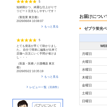
5
短納期かつ、綺麗な仕上がりで
リピート注文もしやすいです！
お届けについ
（
製造業
東京都
）
2026/06/04 10:08:07
もっと見る
ゼブラ蛍光ペ
5
WE
とても発送が早くて助かりまし
た。 自分で簡単に編集が出来て
店舗へ注文にいく手間が省けま
月曜日
し・・・
火曜日
（
医薬・医療／介護機器
東京
都
）
水曜日
2026/05/22 10:35:19
もっと見る
木曜日
金曜日
レビュー一覧（
318
件）
土曜日
日曜日