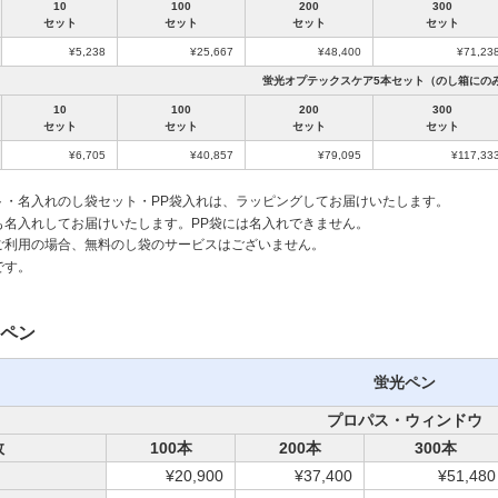
10
100
200
300
セット
セット
セット
セット
¥5,238
¥25,667
¥48,400
¥71,23
蛍光オプテックスケア5本セット（のし箱にの
10
100
200
300
セット
セット
セット
セット
¥6,705
¥40,857
¥79,095
¥117,33
ト・名入れのし袋セット・PP袋入れは、ラッピングしてお届けいたします。
も名入れしてお届けいたします。PP袋には名入れできません。
ご利用の場合、無料のし袋のサービスはございません。
です。
ペン
蛍光ペン
プロパス・ウィンドウ
数
100本
200本
300本
）
¥20,900
¥37,400
¥51,480