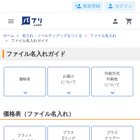
person_add
person
新規登録
ログイン
menu
person
shopping_cart
ホーム
名入れ・ノベルティグッズをつくる
ファイル名入れ
ファイル名入れガイド
ファイル名入れガイド
印刷方式
お届け
価格表
印刷色
について
について
価格表（ファイル名入れ）
プラス
プラス
フラット
2リング
クリアー