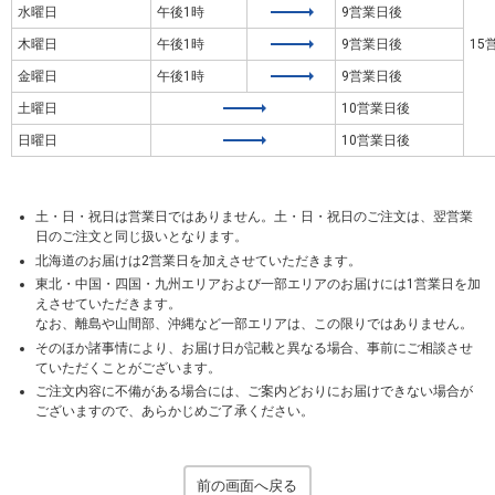
水曜日
午後1時
9営業日後
木曜日
午後1時
9営業日後
15
金曜日
午後1時
9営業日後
土曜日
10営業日後
日曜日
10営業日後
土・日・祝日は営業日ではありません。土・日・祝日のご注文は、翌営業
日のご注文と同じ扱いとなります。
北海道のお届けは2営業日を加えさせていただきます。
東北・中国・四国・九州エリアおよび一部エリアのお届けには1営業日を加
えさせていただきます。
なお、離島や山間部、沖縄など一部エリアは、この限りではありません。
そのほか諸事情により、お届け日が記載と異なる場合、事前にご相談させ
ていただくことがございます。
ご注文内容に不備がある場合には、ご案内どおりにお届けできない場合が
ございますので、あらかじめご了承ください。
前の画面へ戻る