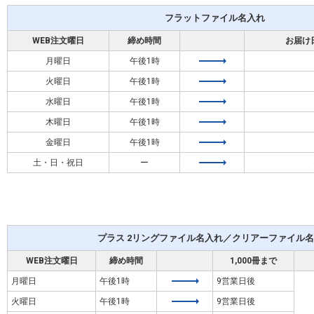
フラットファイル名入れ
WEB注文曜日
締め時間
お届け
月曜日
午後1時
火曜日
午後1時
水曜日
午後1時
木曜日
午後1時
金曜日
午後1時
土・日・祝日
ー
プラス 2リングファイル名入れ／クリアーファイル
WEB注文曜日
締め時間
1,000冊まで
月曜日
午後1時
9営業日後
火曜日
午後1時
9営業日後