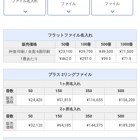
ファイル名入れ
ファイル
ファイル
フラットファイル名入れ
販売価格
50冊
100冊
500冊
1000冊
外側 印刷 / 全面 6面印刷
¥23,100
¥29,700
¥49,500
¥71,500
1冊あたり
¥462.0
¥297.0
¥99.0
¥71.5
プラス 2リングファイル
1ヶ所名入れ
冊数
50
150
350
500
販売
¥24,420
¥51,810
¥116,655
¥156,200
価格
2ヶ所名入れ
冊数
50
150
350
500
販売
¥32,120
¥64,185
¥144,375
¥189,200
価格