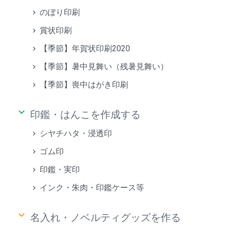
のぼり印刷
賞状印刷
【季節】年賀状印刷2020
【季節】暑中見舞い（残暑見舞い）
【季節】喪中はがき印刷
keyboard_arrow_down
印鑑・はんこを作成する
シヤチハタ・浸透印
ゴム印
印鑑・実印
インク・朱肉・印鑑ケース等
keyboard_arrow_down
名入れ・ノベルティグッズを作る