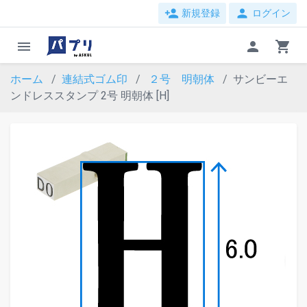
person_add
person
新規登録
ログイン
menu
person
shopping_cart
ホーム
連結式ゴム印
２号 明朝体
サンビーエ
ンドレススタンプ 2号 明朝体 [H]
evron_left
chevron_ri