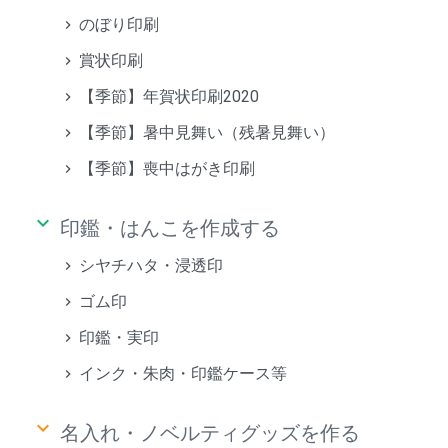
のぼり印刷
賞状印刷
【季節】年賀状印刷2020
【季節】暑中見舞い（残暑見舞い）
【季節】喪中はがき印刷
keyboard_arrow_down
印鑑・はんこを作成する
シヤチハタ・浸透印
ゴム印
印鑑・実印
インク・朱肉・印鑑ケース等
keyboard_arrow_down
名入れ・ノベルティグッズを作る