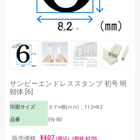
サンビーエンドレススタンプ 初号 明
朝体 [6]
印面サイズ
タテ×横(ｍｍ)：11.3×8.2
品番
EN-B0
¥407
販売価格
(税込)
(税抜 ¥370)