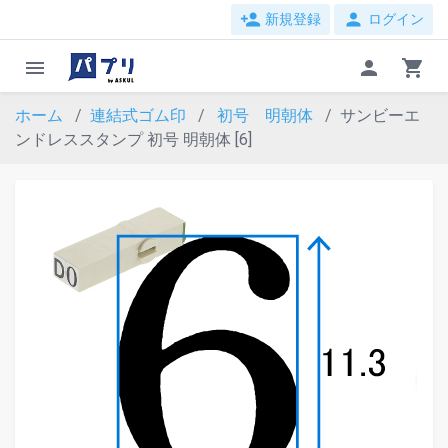
person_add
person
新規登録
ログイン
menu
person
shopping_cart
ホーム
連結式ゴム印
初号 明朝体
サンビーエ
ンドレススタンプ 初号 明朝体 [6]
evron_left
chevron_ri