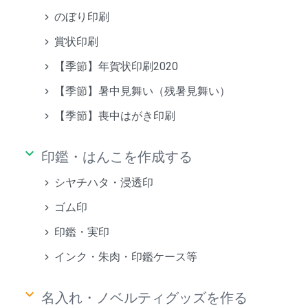
のぼり印刷
賞状印刷
【季節】年賀状印刷2020
【季節】暑中見舞い（残暑見舞い）
【季節】喪中はがき印刷
keyboard_arrow_down
印鑑・はんこを作成する
シヤチハタ・浸透印
ゴム印
印鑑・実印
インク・朱肉・印鑑ケース等
keyboard_arrow_down
名入れ・ノベルティグッズを作る