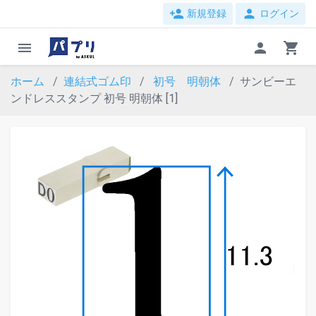
person_add
person
新規登録
ログイン
menu
person
shopping_cart
ホーム
連結式ゴム印
初号 明朝体
サンビーエ
ンドレススタンプ 初号 明朝体 [1]
evron_left
chevron_ri