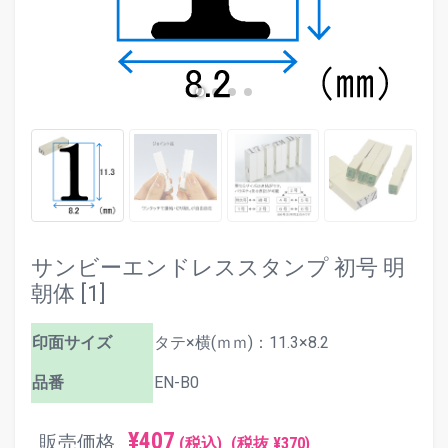
サンビーエンドレススタンプ 初号 明
朝体 [1]
印面サイズ
タテ×横(ｍｍ)：11.3×8.2
品番
EN-B0
¥407
販売価格
(税込)
(税抜 ¥370)