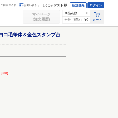
ゲスト 様
新規登録
ログイン
ご利用ガイド
お問い合わせ
ようこそ
商品点数
0
マイページ
(注文履歴)
合計（税込）
¥0
カート
ヨコ毛筆体＆金色スタンプ台
,800)