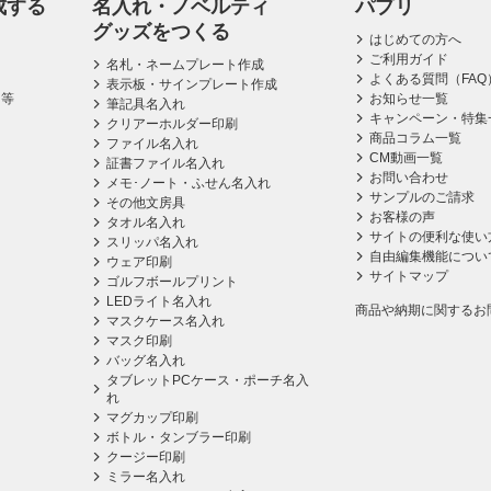
成する
名入れ・ノベルティ
パプリ
グッズをつくる
はじめての方へ
ご利用ガイド
名札・ネームプレート作成
よくある質問（FAQ
表示板・サインプレート作成
ス等
お知らせ一覧
筆記具名入れ
キャンペーン・特集
クリアーホルダー印刷
商品コラム一覧
ファイル名入れ
CM動画一覧
証書ファイル名入れ
お問い合わせ
メモ･ノート・ふせん名入れ
サンプルのご請求
その他文房具
お客様の声
タオル名入れ
サイトの便利な使い
スリッパ名入れ
自由編集機能につい
ウェア印刷
サイトマップ
ゴルフボールプリント
LEDライト名入れ
商品や納期に関するお
マスクケース名入れ
マスク印刷
バッグ名入れ
タブレットPCケース・ポーチ名入
れ
マグカップ印刷
ボトル・タンブラー印刷
クージー印刷
ミラー名入れ