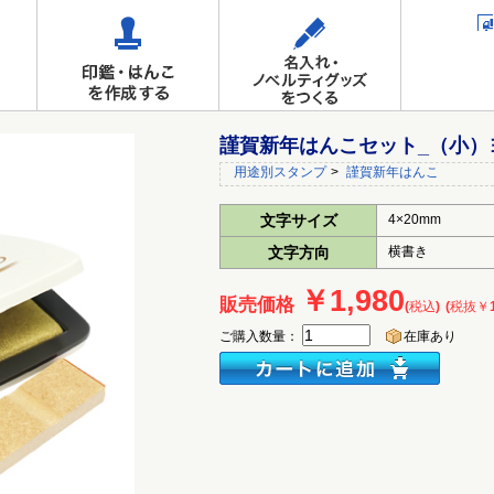
謹賀新年はんこセット_（小）
用途別スタンプ
>
謹賀新年はんこ
文字サイズ
4×20mm
文字方向
横書き
￥1,980
販売価格
(税込)
(税抜￥1
ご購入数量：
在庫あり