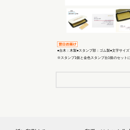
●台木：木製●スタンプ部：ゴム製●文字サイズ：
※スタンプ1個と金色スタンプ台1個のセット