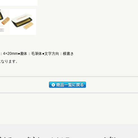
4×20mm●書体：毛筆体●文字方向：横書き
になります。