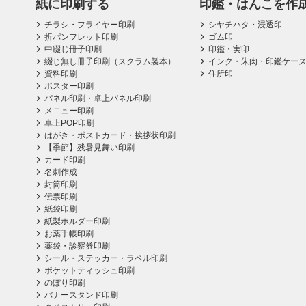
紙に印刷する
印鑑・はんこを作
チラシ・フライヤー印刷
シヤチハタ・浸透印
折パンフレット印刷
ゴム印
中綴じ冊子印刷
印鑑・実印
綴じ無し冊子印刷（スクラム製本）
インク・朱肉・印鑑ケー
資料印刷
住所印
ポスター印刷
パネル印刷・卓上パネル印刷
メニュー印刷
卓上POP印刷
はがき・ポストカード・挨拶状印刷
【季節】残暑見舞い印刷
カード印刷
名刺作成
封筒印刷
伝票印刷
紙袋印刷
紙製ホルダー印刷
お薬手帳印刷
薬袋・診察券印刷
シール・ステッカー・ラベル印刷
ポケットティッシュ印刷
のぼり印刷
バナースタンド印刷