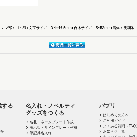
プ部：ゴム製●文字サイズ：3.4×46.5mm●台木サイズ：5×52mm●書体：明朝体
成する
名入れ・ノベルティ
パプリ
グッズをつくる
はじめての方へ
ご利用ガイド
名札・ネームプレート作成
よくある質問（FAQ
表示板・サインプレート作成
ス等
お知らせ一覧
筆記具名入れ