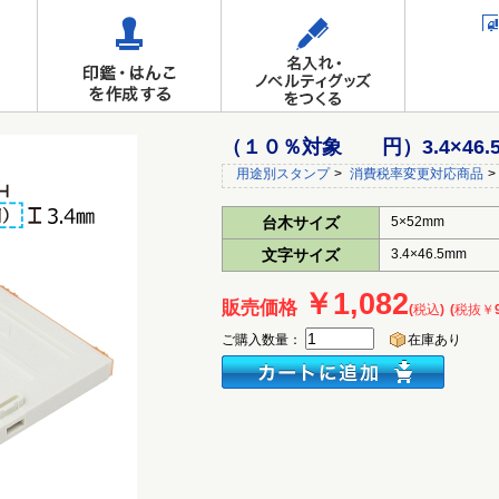
（１０％対象 円）3.4×46.
用途別スタンプ
>
消費税率変更対応商品
>
台木サイズ
5×52mm
文字サイズ
3.4×46.5mm
￥1,082
販売価格
(税込)
(税抜￥9
ご購入数量：
在庫あり