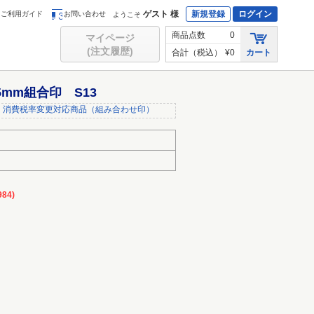
ゲスト 様
新規登録
ログイン
ご利用ガイド
お問い合わせ
ようこそ
商品点数
0
マイページ
(注文履歴)
合計（税込）
¥0
カート
5mm組合印 S13
消費税率変更対応商品（組み合わせ印）
84)