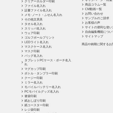
キャンペーン・特集
クリアーホルダー印刷
商品コラム一覧
ファイル名入れ
CM動画一覧
証書ファイル名入れ
お問い合わせ
メモ･ノート・ふせん名入れ
サンプルのご請求
その他文房具
お客様の声
タオル名入れ
サイトの便利な使い
スリッパ名入れ
自由編集機能につい
ウェア印刷
サイトマップ
ゴルフボールプリント
LEDライト名入れ
商品や納期に関するお
マスクケース名入れ
マスク印刷
バッグ名入れ
タブレットPCケース・ポーチ名入
れ
マグカップ印刷
ボトル・タンブラー印刷
クージー印刷
ミラー名入れ
モバイルバッテリー名入れ
PCモバイルグッズ名入れ
箸袋印刷
紙おしぼり印刷
紙コースター印刷
レジ袋印刷