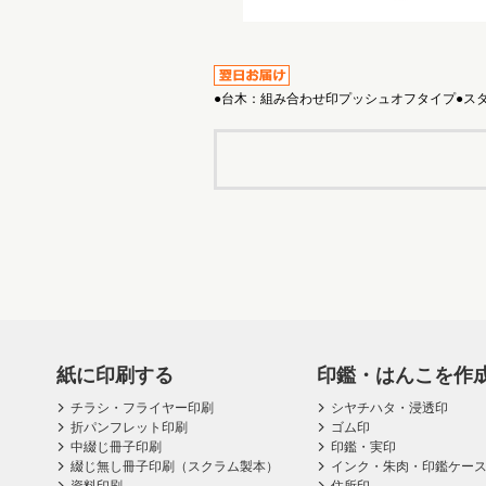
●台木：組み合わせ印プッシュオフタイプ●スタン
紙に印刷する
印鑑・はんこを作
チラシ・フライヤー印刷
シヤチハタ・浸透印
折パンフレット印刷
ゴム印
中綴じ冊子印刷
印鑑・実印
綴じ無し冊子印刷（スクラム製本）
インク・朱肉・印鑑ケー