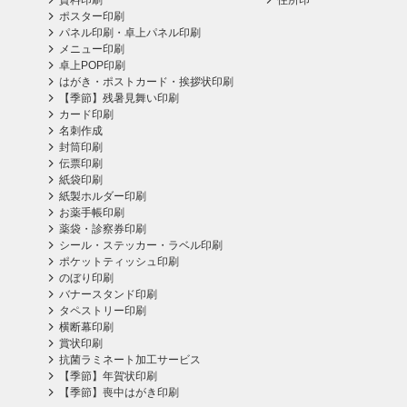
資料印刷
住所印
ポスター印刷
パネル印刷・卓上パネル印刷
メニュー印刷
卓上POP印刷
はがき・ポストカード・挨拶状印刷
【季節】残暑見舞い印刷
カード印刷
名刺作成
封筒印刷
伝票印刷
紙袋印刷
紙製ホルダー印刷
お薬手帳印刷
薬袋・診察券印刷
シール・ステッカー・ラベル印刷
ポケットティッシュ印刷
のぼり印刷
バナースタンド印刷
タペストリー印刷
横断幕印刷
賞状印刷
抗菌ラミネート加工サービス
【季節】年賀状印刷
【季節】喪中はがき印刷