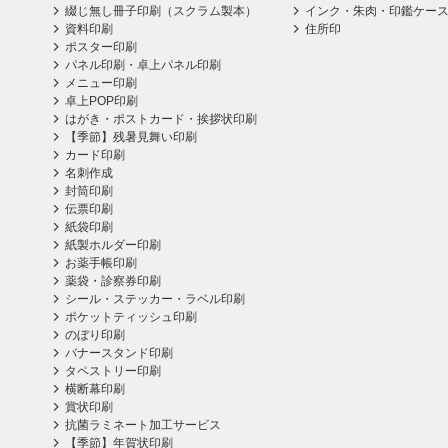
綴じ無し冊子印刷（スクラム製本）
インク・朱肉・印鑑ケー
資料印刷
住所印
ポスター印刷
パネル印刷・卓上パネル印刷
メニュー印刷
卓上POP印刷
はがき・ポストカード・挨拶状印刷
【季節】残暑見舞い印刷
カード印刷
名刺作成
封筒印刷
伝票印刷
紙袋印刷
紙製ホルダー印刷
お薬手帳印刷
薬袋・診察券印刷
シール・ステッカー・ラベル印刷
ポケットティッシュ印刷
のぼり印刷
バナースタンド印刷
タペストリー印刷
横断幕印刷
賞状印刷
抗菌ラミネート加工サービス
【季節】年賀状印刷