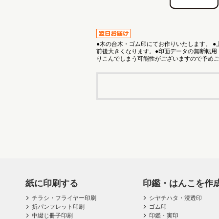
●木の台木・ゴム印にてお作りいたします。 
前後大きくなります。●印面データの無断転用
りこんでしまう可能性がございますので予め
紙に印刷する
印鑑・はんこを作
チラシ・フライヤー印刷
シヤチハタ・浸透印
折パンフレット印刷
ゴム印
中綴じ冊子印刷
印鑑・実印