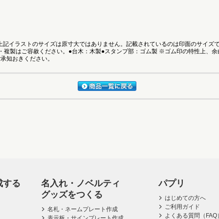
●上記イラストのサイズは原寸大ではありません。記載されているのは印面のサイズ
・複製はご容赦ください。●台木：木製●スタンプ部：ゴム製 ※ゴム印の特性上、
ご承知おきください。
成する
名入れ・ノベルティ
パプリ
グッズをつくる
はじめての方へ
ご利用ガイド
名札・ネームプレート作成
よくある質問（FAQ
表示板・サインプレート作成