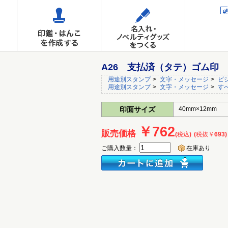
A26 支払済（タテ）ゴム印
用途別スタンプ
>
文字・メッセージ
>
ビ
用途別スタンプ
>
文字・メッセージ
>
す
印面サイズ
40mm×12mm
￥762
販売価格
(税込)
(税抜￥693)
ご購入数量：
在庫あり