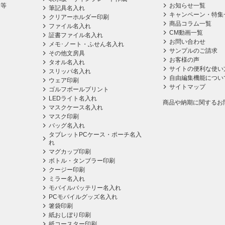
ス等
お知らせ一覧
筆記具名入れ
キャンペーン・特集
クリアーホルダー印刷
商品コラム一覧
ファイル名入れ
CM動画一覧
証書ファイル名入れ
お問い合わせ
メモ･ノート・ふせん名入れ
サンプルのご請求
その他文房具
お客様の声
タオル名入れ
サイトの便利な使い
スリッパ名入れ
自由編集機能につい
ウェア印刷
サイトマップ
ゴルフボールプリント
LEDライト名入れ
商品や納期に関するお
マスクケース名入れ
マスク印刷
バッグ名入れ
タブレットPCケース・ポーチ名入
れ
マグカップ印刷
ボトル・タンブラー印刷
クージー印刷
ミラー名入れ
モバイルバッテリー名入れ
PCモバイルグッズ名入れ
箸袋印刷
紙おしぼり印刷
紙コースター印刷