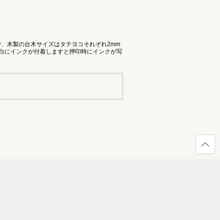
で、木製の台木サイズはタテヨコそれぞれ2mm
余白にインクが付着しますと押印時にインクが写
ページ
の先頭
へ戻る
）