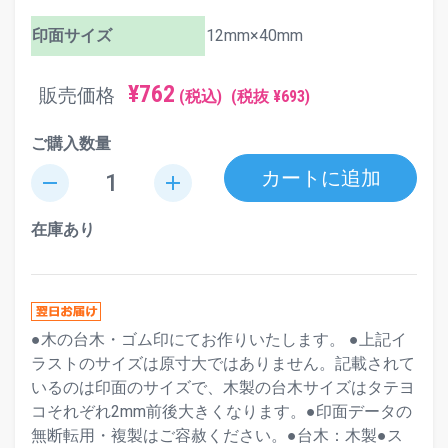
印面サイズ
12mm×40mm
¥762
販売価格
(税込)
(税抜 ¥693)
ご購入数量
カートに追加
remove
add
在庫あり
●木の台木・ゴム印にてお作りいたします。 ●上記イ
ラストのサイズは原寸大ではありません。記載されて
いるのは印面のサイズで、木製の台木サイズはタテヨ
コそれぞれ2mm前後大きくなります。●印面データの
無断転用・複製はご容赦ください。●台木：木製●ス