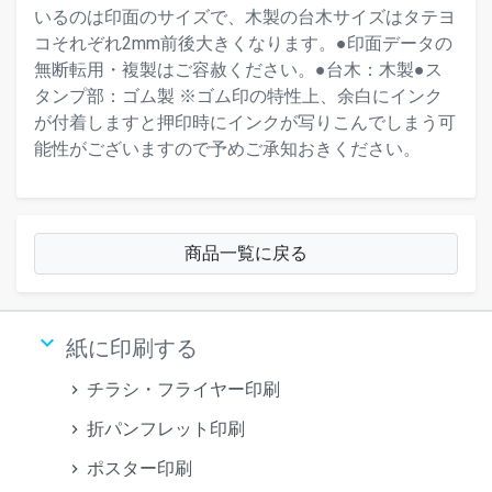
いるのは印面のサイズで、木製の台木サイズはタテヨ
コそれぞれ2mm前後大きくなります。●印面データの
無断転用・複製はご容赦ください。●台木：木製●ス
タンプ部：ゴム製 ※ゴム印の特性上、余白にインク
が付着しますと押印時にインクが写りこんでしまう可
能性がございますので予めご承知おきください。
商品一覧に戻る
keyboard_arrow_down
紙に印刷する
チラシ・フライヤー印刷
折パンフレット印刷
ポスター印刷