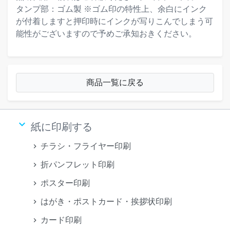
タンプ部：ゴム製 ※ゴム印の特性上、余白にインク
が付着しますと押印時にインクが写りこんでしまう可
能性がございますので予めご承知おきください。
商品一覧に戻る
keyboard_arrow_down
紙に印刷する
チラシ・フライヤー印刷
折パンフレット印刷
ポスター印刷
はがき・ポストカード・挨拶状印刷
カード印刷