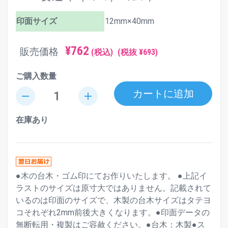
印面サイズ
12mm×40mm
¥762
販売価格
(税込)
(税抜 ¥693)
ご購入数量
カートに追加
remove
add
在庫あり
●木の台木・ゴム印にてお作りいたします。 ●上記イ
ラストのサイズは原寸大ではありません。記載されて
いるのは印面のサイズで、木製の台木サイズはタテヨ
コそれぞれ2mm前後大きくなります。●印面データの
無断転用・複製はご容赦ください。●台木：木製●ス