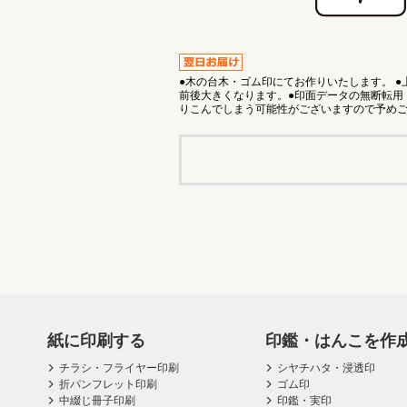
●木の台木・ゴム印にてお作りいたします。 
前後大きくなります。●印面データの無断転用
りこんでしまう可能性がございますので予め
紙に印刷する
印鑑・はんこを作
チラシ・フライヤー印刷
シヤチハタ・浸透印
折パンフレット印刷
ゴム印
中綴じ冊子印刷
印鑑・実印