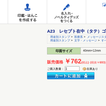
A23 レセプト在中（タテ）
用途別スタンプ
>
医療系
>
メッセージス
用途別スタンプ
>
文字・メッセージ
>
す
印面サイズ
40mm×12mm
￥762
販売価格
(税込)
(税抜￥693)
ご購入数量：
在庫あり