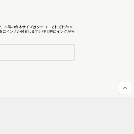
で、木製の台木サイズはタテヨコそれぞれ2mm
余白にインクが付着しますと押印時にインクが写
ページ
の先頭
へ戻る
）