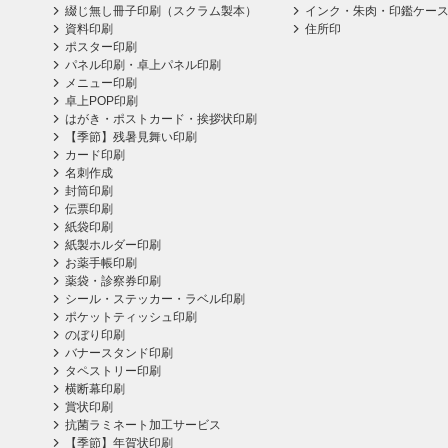
綴じ無し冊子印刷（スクラム製本）
インク・朱肉・印鑑ケー
資料印刷
住所印
ポスター印刷
パネル印刷・卓上パネル印刷
メニュー印刷
卓上POP印刷
はがき・ポストカード・挨拶状印刷
【季節】残暑見舞い印刷
カード印刷
名刺作成
封筒印刷
伝票印刷
紙袋印刷
紙製ホルダー印刷
お薬手帳印刷
薬袋・診察券印刷
シール・ステッカー・ラベル印刷
ポケットティッシュ印刷
のぼり印刷
バナースタンド印刷
タペストリー印刷
横断幕印刷
賞状印刷
抗菌ラミネート加工サービス
【季節】年賀状印刷