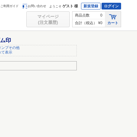
ゲスト 様
新規登録
ログイン
ご利用ガイド
お問い合わせ
ようこそ
商品点数
0
マイページ
(注文履歴)
合計（税込）
¥0
カート
ゴム印
タンプその他
べて表示