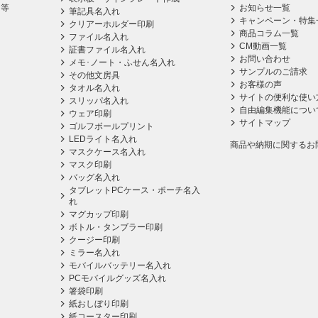
ス等
お知らせ一覧
筆記具名入れ
キャンペーン・特集
クリアーホルダー印刷
商品コラム一覧
ファイル名入れ
CM動画一覧
証書ファイル名入れ
お問い合わせ
メモ･ノート・ふせん名入れ
サンプルのご請求
その他文房具
お客様の声
タオル名入れ
サイトの便利な使い
スリッパ名入れ
自由編集機能につい
ウェア印刷
サイトマップ
ゴルフボールプリント
LEDライト名入れ
商品や納期に関するお
マスクケース名入れ
マスク印刷
バッグ名入れ
タブレットPCケース・ポーチ名入
れ
マグカップ印刷
ボトル・タンブラー印刷
クージー印刷
ミラー名入れ
モバイルバッテリー名入れ
PCモバイルグッズ名入れ
箸袋印刷
紙おしぼり印刷
紙コースター印刷