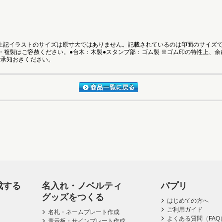
●上記イラストのサイズは原寸大ではありません。記載されているのは印面のサイズ
・複製はご容赦ください。●台木：木製●スタンプ部：ゴム製 ※ゴム印の特性上、
ご承知おきください。
成する
名入れ・ノベルティ
パプリ
グッズをつくる
はじめての方へ
ご利用ガイド
名札・ネームプレート作成
よくある質問（FAQ
表示板・サインプレート作成