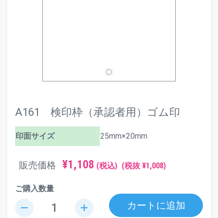
A161 検印枠（承認者用）ゴム印
印面サイズ
25mm×20mm
¥1,108
販売価格
(税込)
(税抜 ¥1,008)
ご購入数量
カートに追加
remove
add