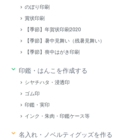
のぼり印刷
賞状印刷
【季節】年賀状印刷2020
【季節】暑中見舞い（残暑見舞い）
【季節】喪中はがき印刷
keyboard_arrow_down
印鑑・はんこを作成する
シヤチハタ・浸透印
ゴム印
印鑑・実印
インク・朱肉・印鑑ケース等
keyboard_arrow_down
名入れ・ノベルティグッズを作る