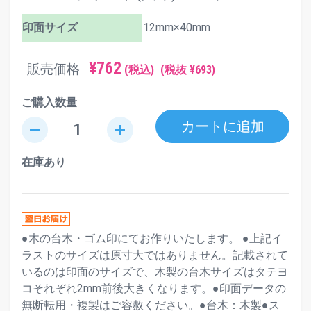
印面サイズ
12mm×40mm
¥762
販売価格
(税込)
(税抜 ¥693)
ご購入数量
カートに追加
remove
add
在庫あり
●木の台木・ゴム印にてお作りいたします。 ●上記イ
ラストのサイズは原寸大ではありません。記載されて
いるのは印面のサイズで、木製の台木サイズはタテヨ
コそれぞれ2mm前後大きくなります。●印面データの
無断転用・複製はご容赦ください。●台木：木製●ス