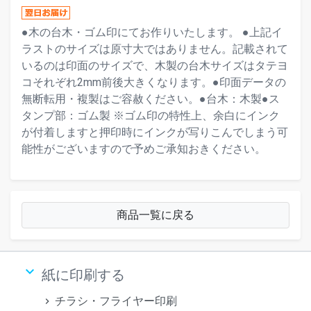
●木の台木・ゴム印にてお作りいたします。 ●上記イ
ラストのサイズは原寸大ではありません。記載されて
いるのは印面のサイズで、木製の台木サイズはタテヨ
コそれぞれ2mm前後大きくなります。●印面データの
無断転用・複製はご容赦ください。●台木：木製●ス
タンプ部：ゴム製 ※ゴム印の特性上、余白にインク
が付着しますと押印時にインクが写りこんでしまう可
能性がございますので予めご承知おきください。
商品一覧に戻る
keyboard_arrow_down
紙に印刷する
チラシ・フライヤー印刷