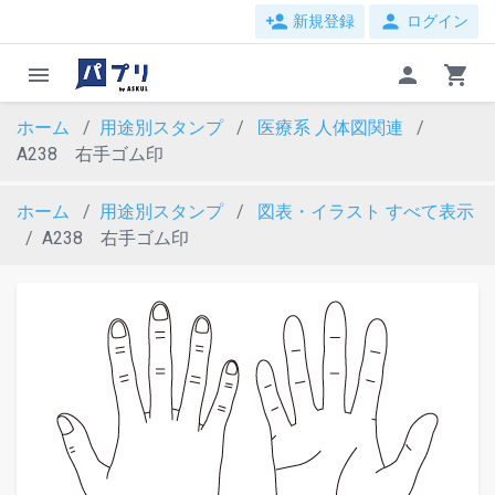
person_add
person
新規登録
ログイン
menu
person
shopping_cart
ホーム
用途別スタンプ
医療系
人体図関連
A238 右手ゴム印
ホーム
用途別スタンプ
図表・イラスト
すべて表示
A238 右手ゴム印
evron_left
chevron_ri