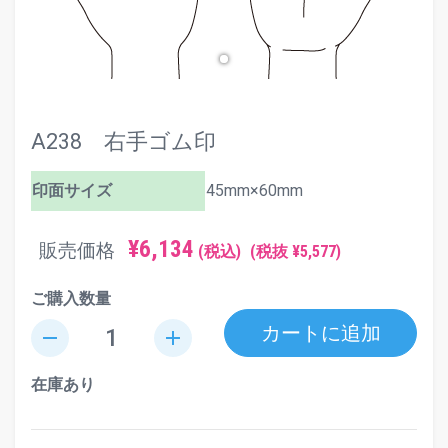
A238 右手ゴム印
印面サイズ
45mm×60mm
¥6,134
販売価格
(税込)
(税抜 ¥5,577)
ご購入数量
カートに追加
remove
add
在庫あり