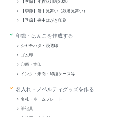
【季節】年賀状印刷2020
【季節】暑中見舞い（残暑見舞い）
【季節】喪中はがき印刷
keyboard_arrow_down
印鑑・はんこを作成する
シヤチハタ・浸透印
ゴム印
印鑑・実印
インク・朱肉・印鑑ケース等
keyboard_arrow_down
名入れ・ノベルティグッズを作る
名札・ネームプレート
筆記具